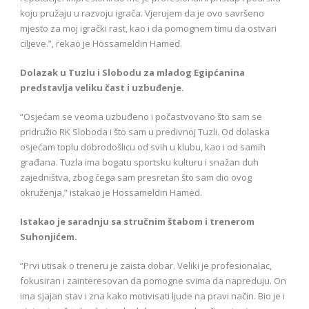
koju pružaju u razvoju igrača. Vjerujem da je ovo savršeno
mjesto za moj igrački rast, kao i da pomognem timu da ostvari
ciljeve.”, rekao je Hossameldin Hamed.
Dolazak u Tuzlu i Slobodu za mladog Egipćanina
predstavlja veliku čast i uzbuđenje.
“Osjećam se veoma uzbuđeno i počastvovano što sam se
pridružio RK Sloboda i što sam u predivnoj Tuzli. Od dolaska
osjećam toplu dobrodošlicu od svih u klubu, kao i od samih
građana. Tuzla ima bogatu sportsku kulturu i snažan duh
zajedništva, zbog čega sam presretan što sam dio ovog
okruženja,” istakao je Hossameldin Hamed.
Istakao je saradnju sa stručnim štabom i trenerom
Suhonjićem.
“Prvi utisak o treneru je zaista dobar. Veliki je profesionalac,
fokusiran i zainteresovan da pomogne svima da napreduju. On
ima sjajan stav i zna kako motivisati ljude na pravi način. Bio je i