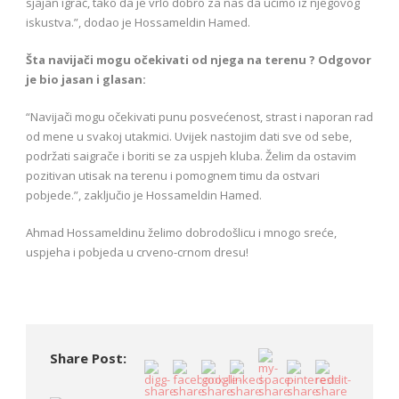
sjajan igrač, tako da je vrlo dobro za nas da učimo iz njegovog
iskustva.”, dodao je Hossameldin Hamed.
Šta navijači mogu očekivati od njega na terenu ? Odgovor
je bio jasan i glasan:
“Navijači mogu očekivati punu posvećenost, strast i naporan rad
od mene u svakoj utakmici. Uvijek nastojim dati sve od sebe,
podržati saigrače i boriti se za uspjeh kluba. Želim da ostavim
pozitivan utisak na terenu i pomognem timu da ostvari
pobjede.”, zaključio je Hossameldin Hamed.
Ahmad Hossameldinu želimo dobrodošlicu i mnogo sreće,
uspjeha i pobjeda u crveno-crnom dresu!
Share Post: