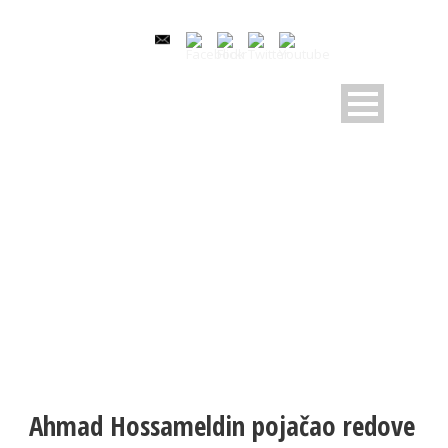
NOVOSTI
Pratite dešavanja u RK Sloboda
Ahmad Hossameldin pojačao redove