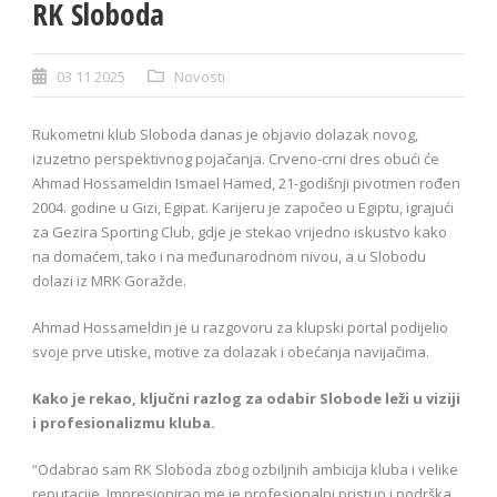
RK Sloboda
03 11 2025
Novosti
Rukometni klub Sloboda danas je objavio dolazak novog,
izuzetno perspektivnog pojačanja. Crveno-crni dres obući će
Ahmad Hossameldin Ismael Hamed, 21-godišnji pivotmen rođen
2004. godine u Gizi, Egipat. Karijeru je započeo u Egiptu, igrajući
za Gezira Sporting Club, gdje je stekao vrijedno iskustvo kako
na domaćem, tako i na međunarodnom nivou, a u Slobodu
dolazi iz MRK Goražde.
Ahmad Hossameldin je u razgovoru za klupski portal podijelio
svoje prve utiske, motive za dolazak i obećanja navijačima.
Kako je rekao, ključni razlog za odabir Slobode leži u viziji
i profesionalizmu kluba.
“Odabrao sam RK Sloboda zbog ozbiljnih ambicija kluba i velike
reputacije. Impresionirao me je profesionalni pristup i podrška