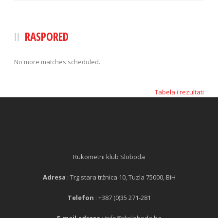
RASPORED
No more matches scheduled.
Tabela i rezultati
Rukometni klub Sloboda
Adresa
: Trg stara tržnica 10, Tuzla 75000, BiH
Telefon
: +387 (0)35 271-281
E-mail adresa
: info@rksloboda.ba