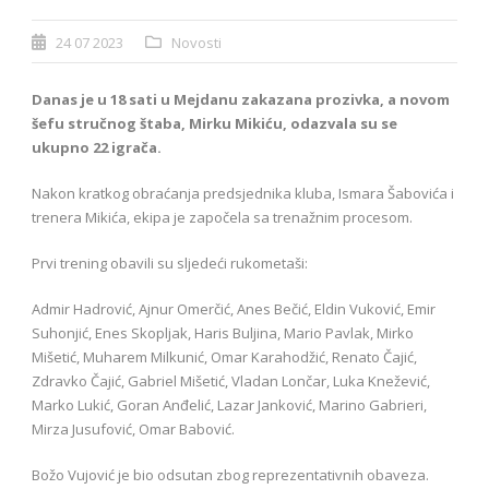
24 07 2023
Novosti
Danas je u 18 sati u Mejdanu zakazana prozivka, a novom
šefu stručnog štaba, Mirku Mikiću, odazvala su se
ukupno 22 igrača.
Nakon kratkog obraćanja predsjednika kluba, Ismara Šabovića i
trenera Mikića, ekipa je započela sa trenažnim procesom.
Prvi trening obavili su sljedeći rukometaši:
Admir Hadrović, Ajnur Omerčić, Anes Bečić, Eldin Vuković, Emir
Suhonjić, Enes Skopljak, Haris Buljina, Mario Pavlak, Mirko
Mišetić, Muharem Milkunić, Omar Karahodžić, Renato Čajić,
Zdravko Čajić, Gabriel Mišetić, Vladan Lončar, Luka Knežević,
Marko Lukić, Goran Anđelić, Lazar Janković, Marino Gabrieri,
Mirza Jusufović, Omar Babović.
Božo Vujović je bio odsutan zbog reprezentativnih obaveza.