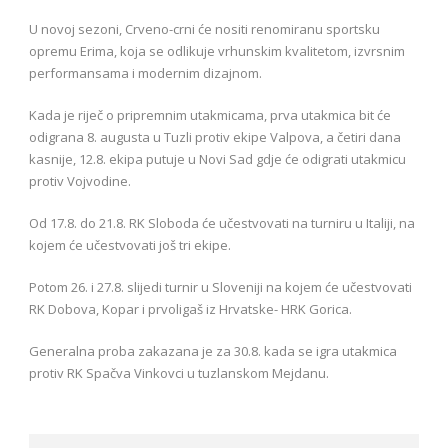
U novoj sezoni, Crveno-crni će nositi renomiranu sportsku
opremu Erima, koja se odlikuje vrhunskim kvalitetom, izvrsnim
performansama i modernim dizajnom.
Kada je riječ o pripremnim utakmicama, prva utakmica bit će
odigrana 8. augusta u Tuzli protiv ekipe Valpova, a četiri dana
kasnije, 12.8. ekipa putuje u Novi Sad gdje će odigrati utakmicu
protiv Vojvodine.
Od 17.8. do 21.8. RK Sloboda će učestvovati na turniru u Italiji, na
kojem će učestvovati još tri ekipe.
Potom 26. i 27.8. slijedi turnir u Sloveniji na kojem će učestvovati
RK Dobova, Kopar i prvoligaš iz Hrvatske- HRK Gorica.
Generalna proba zakazana je za 30.8. kada se igra utakmica
protiv RK Spačva Vinkovci u tuzlanskom Mejdanu.