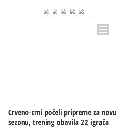
NOVOSTI
Pratite dešavanja u RK Sloboda
Crveno-crni počeli pripreme za novu
sezonu, trening obavila 22 igrača