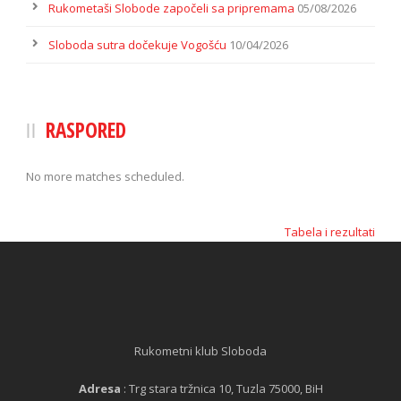
Rukometaši Slobode započeli sa pripremama
05/08/2026
Sloboda sutra dočekuje Vogošću
10/04/2026
RASPORED
No more matches scheduled.
Tabela i rezultati
Rukometni klub Sloboda
Adresa
: Trg stara tržnica 10, Tuzla 75000, BiH