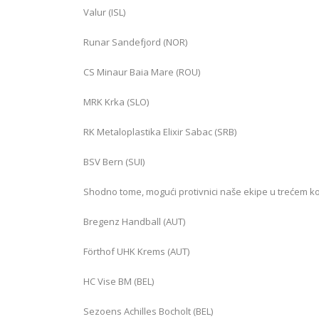
Valur (ISL)
Runar Sandefjord (NOR)
CS Minaur Baia Mare (ROU)
MRK Krka (SLO)
RK Metaloplastika Elixir Sabac (SRB)
BSV Bern (SUI)
Shodno tome, mogući protivnici naše ekipe u trećem ko
Bregenz Handball (AUT)
Förthof UHK Krems (AUT)
HC Vise BM (BEL)
Sezoens Achilles Bocholt (BEL)