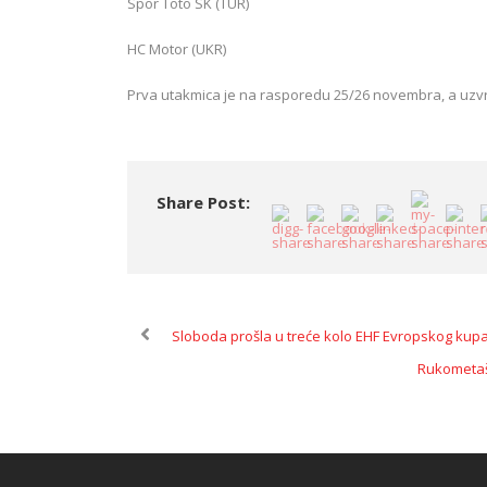
Spor Toto SK (TUR)
HC Motor (UKR)
Prva utakmica je na rasporedu 25/26 novembra, a uzvr
Share Post:
Sloboda prošla u treće kolo EHF Evropskog kup
Rukometaši