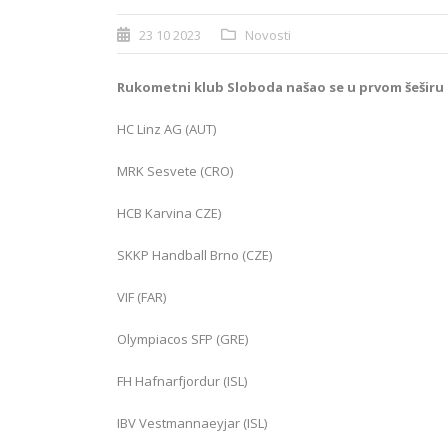
23 10 2023
Novosti
Rukometni klub Sloboda našao se u prvom šeširu
HC Linz AG (AUT)
MRK Sesvete (CRO)
HCB Karvina CZE)
SKKP Handball Brno (CZE)
VIF (FAR)
Olympiacos SFP (GRE)
FH Hafnarfjordur (ISL)
IBV Vestmannaeyjar (ISL)