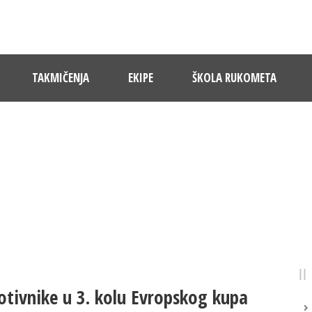
TAKMIČENJA
EKIPE
ŠKOLA RUKOMETA
NOVOSTI
Pratite dešavanja u RK Sloboda
otivnike u 3. kolu Evropskog kupa