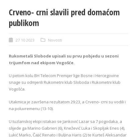
Crveno- crni slavili pred domaćom
publikom
27 10 2023
Novosti
Rukometaši Slobode upisali su prvu pobjedu u sezoni
trijumfom nad ekipom Vogošće.
U petom kolu BH Telecom Premijer lige Bosne i Hercegovine
snage su odmjerili Rukometni klub Sloboda i Rukometni klub
Vogošća.
Utakmica je završena rezultatom 29:23, a Crveno- crni su vodili i
na poluvremenu (13-10).
U tuzlanskoj ekipi istakao se Janković Lazar sa 7 pogodaka, a
slijede ga Marino Gabrieri (6), Knežević Luka i Skopljak Enes (4),
Lukić Marko, Čajić Renato i Buljina Haris (2) te Kurteš Aleksandar