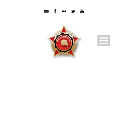
NOVOSTI
Pratite dešavanja u RK Sloboda