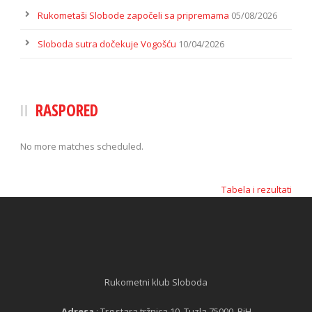
Rukometaši Slobode započeli sa pripremama
05/08/2026
Sloboda sutra dočekuje Vogošću
10/04/2026
RASPORED
No more matches scheduled.
Tabela i rezultati
Rukometni klub Sloboda
Adresa
: Trg stara tržnica 10, Tuzla 75000, BiH