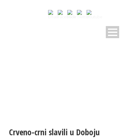
NOVOSTI
Pratite dešavanja u RK Sloboda
Crveno-crni slavili u Doboju