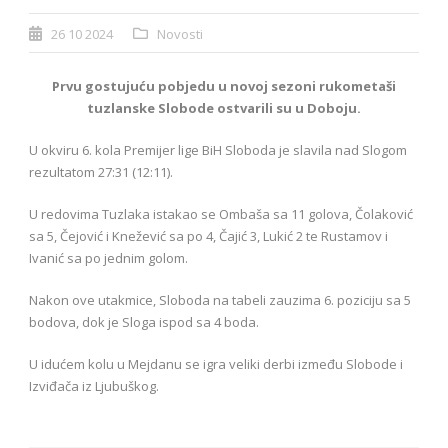
26 10 2024
Novosti
Prvu gostujuću pobjedu u novoj sezoni rukometaši
tuzlanske Slobode ostvarili su u Doboju.
U okviru 6. kola Premijer lige BiH Sloboda je slavila nad Slogom
rezultatom 27:31 (12:11).
U redovima Tuzlaka istakao se Ombaša sa 11 golova, Čolaković
sa 5, Čejović i Knežević sa po 4, Čajić 3, Lukić 2 te Rustamov i
Ivanić sa po jednim golom.
Nakon ove utakmice, Sloboda na tabeli zauzima 6. poziciju sa 5
bodova, dok je Sloga ispod sa 4 boda.
U idućem kolu u Mejdanu se igra veliki derbi između Slobode i
Izviđača iz Ljubuškog.