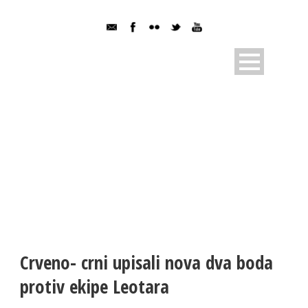
NOVOSTI
Pratite dešavanja u RK Sloboda
Crveno- crni upisali nova dva boda
protiv ekipe Leotara