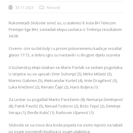
30 11 2023
Novosti
Rukometaši Slobode sinoć su, u utakmici 9. kola BH Telecom
Premijer lige BiH, savladali ekipu Leotara iz Trebinja rezultatom
34:38.
Crveno- crni su bili bolji i u prvom poluvremenu kada je rezultat
glasio 17:13, a dobru igru su nastavili i u drugom dijelu susreta.
U tuzlanskoj ekipi istakao se Mario Pavlak sa sedam pogodaka.
U strijelce su se upisali i Emir Suhonjić (5), Mirko Mišetić (5),
Marino Gabrieri (5), Aleksandar Kurteš (4), Ante Dragičević (3),
Luka Knežević (2), Renato Čajić (2), Haris Buljina (1).
Za Leotar su pogađali Marko Parežanin (8), Nemanja Dimitrijević
(8), Patrik Pavičić (5), Nenad Todorov (2), Božo Tepić (2), Dimitrije
Veraja (1), Đorđe Kukić (1), Radovan Uljarević (1).
Sloboda se sa nova dva boda popela na osmo mjesto na tabeli
uz osam osvojenih bodova iz osam utakmica.