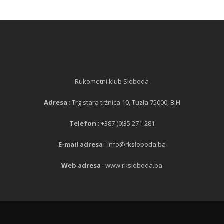
Rukometni klub Sloboda
Adresa
: Trg stara tržnica 10, Tuzla 75000, BiH
Telefon
: +387 (0)35 271-281
E-mail adresa
: info@rksloboda.ba
Web adresa
: www.rksloboda.ba