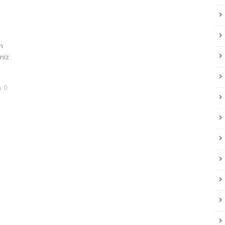
h
 niz
0