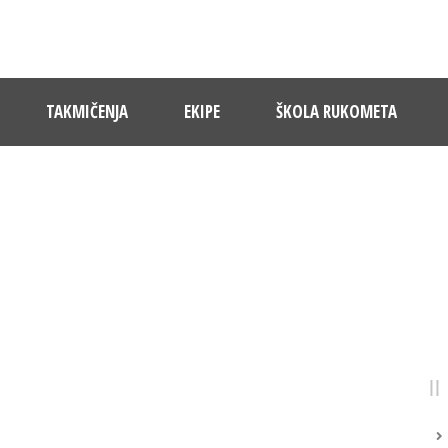
TAKMIČENJA
EKIPE
ŠKOLA RUKOMETA
DAY
21 Novembra, 2023