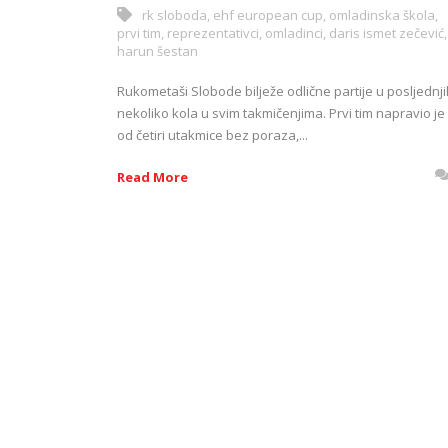
rk sloboda
,
ehf european cup
,
omladinska škola
,
prvi tim
,
reprezentativci
,
omladinci
,
daris ismet zečević
,
harun šestan
Rukometaši Slobode bilježe odlične partije u posljednji
nekoliko kola u svim takmičenjima. Prvi tim napravio je
od četiri utakmice bez poraza,...
Read More