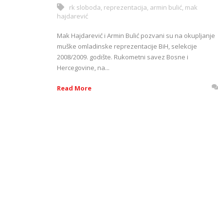
rk sloboda
,
reprezentacija
,
armin bulić
,
mak
hajdarević
Mak Hajdarević i Armin Bulić pozvani su na okupljanje
muške omladinske reprezentacije BiH, selekcije
2008/2009. godište. Rukometni savez Bosne i
Hercegovine, na...
Read More