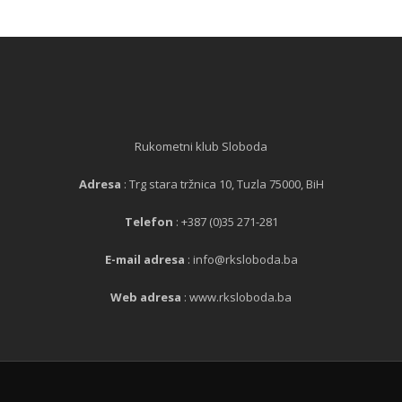
Rukometni klub Sloboda
Adresa
: Trg stara tržnica 10, Tuzla 75000, BiH
Telefon
: +387 (0)35 271-281
E-mail adresa
: info@rksloboda.ba
Web adresa
: www.rksloboda.ba