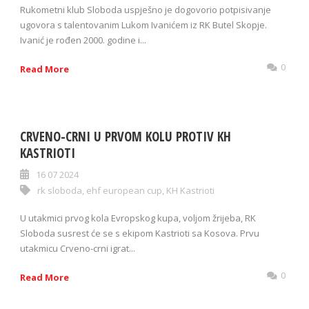
Rukometni klub Sloboda uspješno je dogovorio potpisivanje
ugovora s talentovanim Lukom Ivanićem iz RK Butel Skopje.
Ivanić je rođen 2000. godine i...
0
Read More
CRVENO-CRNI U PRVOM KOLU PROTIV KH
KASTRIOTI
16 07 2024
rk sloboda
,
ehf european cup
,
KH Kastrioti
U utakmici prvog kola Evropskog kupa, voljom žrijeba, RK
Sloboda susrest će se s ekipom Kastrioti sa Kosova. Prvu
utakmicu Crveno-crni igrat...
0
Read More