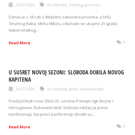
26 07 2024
rk sloboda
,
Trening
,
prozivka
Danas je u 18 sati u Mejdanu zakazana prozivka, a šefu
Stručnog štaba, Mirku Mikiću, odazvalo se ukupno 25 igrača.
Nakon kratkog...
0
Read More
U SUSRET NOVOJ SEZONI: SLOBODA DOBILA NOVOG
KAPITENA
26 07 2024
rk sloboda
,
press konferencija
Pred početak nove 2024./25. sezone Premijer lige Bosne i
Hercegovine, Rukometni klub Sloboda održao je press
konferenciju. Na press konferenciji obratili su...
0
Read More