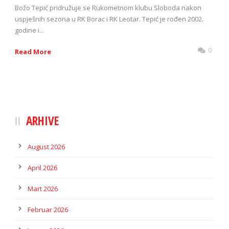
Božo Tepić pridružuje se Rukometnom klubu Sloboda nakon
uspješnih sezona u RK Borac i RK Leotar. Tepić je rođen 2002.
godine i...
0
Read More
ARHIVE
August 2026
April 2026
Mart 2026
Februar 2026