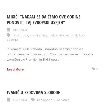
MIKIĆ: “NADAM SE DA ĆEMO OVE GODINE
PONOVITI TAJ EVROPSKI USPJEH”
18 07 2024
rk sloboda
,
premijer liga
,
mirko mikić
,
evropski kup
,
sezona
Rukometni klub Sloboda u narednoj sedmici počinje s
pripremama za novu sezonu. Crveno-crne ove sezone čeka
takmičenje u Premijer ligi BiH, Kupu...
0
Read More
IVANIĆ U REDOVIMA SLOBODE
17 07 2024
rk sloboda
,
luka ivanić