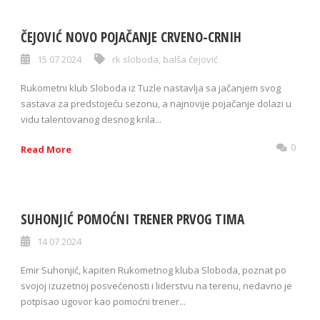
ČEJOVIĆ NOVO POJAČANJE CRVENO-CRNIH
15 07 2024
rk sloboda
,
balša čejović
Rukometni klub Sloboda iz Tuzle nastavlja sa jačanjem svog
sastava za predstojeću sezonu, a najnovije pojačanje dolazi u
vidu talentovanog desnog krila...
0
Read More
SUHONJIĆ POMOĆNI TRENER PRVOG TIMA
14 07 2024
Emir Suhonjić, kapiten Rukometnog kluba Sloboda, poznat po
svojoj izuzetnoj posvećenosti i liderstvu na terenu, nedavno je
potpisao ugovor kao pomoćni trener...