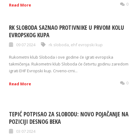
0
Read More
RK SLOBODA SAZNAO PROTIVNIKE U PRVOM KOLU
EVROPSKOG KUPA
09 07 2024
rk sloboda
,
ehf evropski kup
Rukometni klub Sloboda i ove godine će igrati evropska
takmičenja. Rukometni klub Sloboda će četvrtu godinu zaredom
igrati EHF Evropski kup. Crveno-crni...
0
Read More
TEPIĆ POTPISAO ZA SLOBODU: NOVO POJAČANJE NA
POZICIJI DESNOG BEKA
03 07 2024