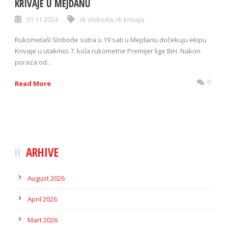
KRIVAJE U MEJDANU
01 11 2024
rk sloboda
,
rk krivaja
Rukometaši Slobode sutra u 19 sati u Mejdanu dočekuju ekipu
Krivaje u utakmici 7. kola rukometne Premijer lige BiH. Nakon
poraza od...
0
Read More
ARHIVE
August 2026
April 2026
Mart 2026