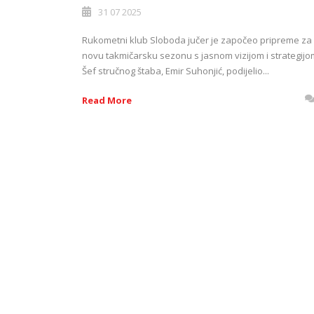
31 07 2025
Rukometni klub Sloboda jučer je započeo pripreme za
novu takmičarsku sezonu s jasnom vizijom i strategijo
Šef stručnog štaba, Emir Suhonjić, podijelio...
Read More