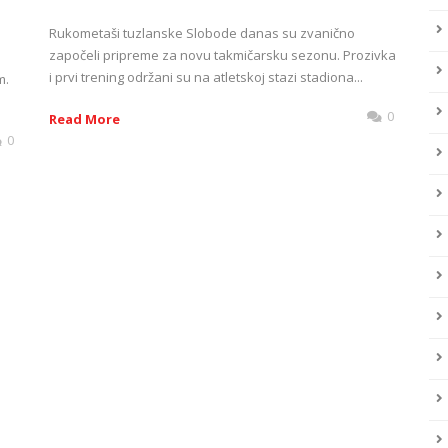
Rukometaši tuzlanske Slobode danas su zvanično
započeli pripreme za novu takmičarsku sezonu. Prozivka
i prvi trening održani su na atletskoj stazi stadiona...
m.
0
Read More
0