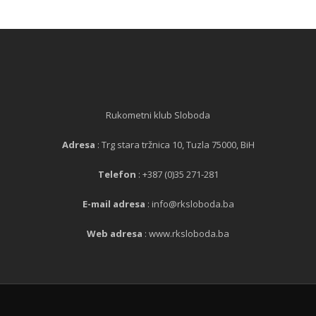
Rukometni klub Sloboda
Adresa
: Trg stara tržnica 10, Tuzla 75000, BiH
Telefon
: +387 (0)35 271-281
E-mail adresa
: info@rksloboda.ba
Web adresa
: www.rksloboda.ba