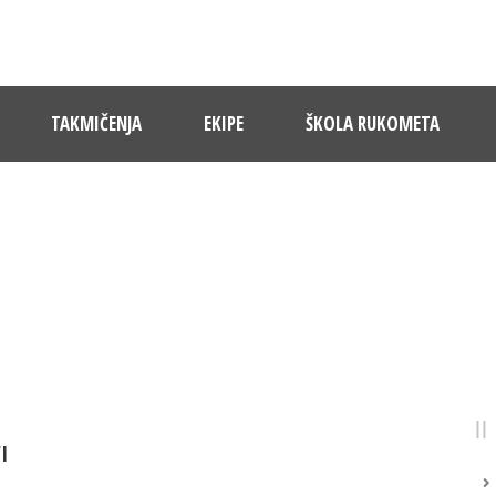
TAKMIČENJA
EKIPE
ŠKOLA RUKOMETA
DAY
24 Oktobra, 2025
I