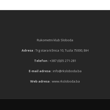
Rukometni klub Sloboda
Adresa
: Trg stara tržnica 10, Tuzla 75000, BiH
Telefon
: +387 (0)35 271-281
E-mail adresa
: info@rksloboda.ba
Web adresa
: www.rksloboda.ba