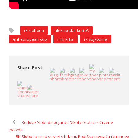
rk sloboda
aleksandar kurteš
ehf european cup
mrk krka
rk vojvodina
Share Post:
Redove Slobode pojačao Nikola Grubić iz Crvene
zvezde
RK Sloboda pred susret s Krkom: Podrška navijača će mnogo