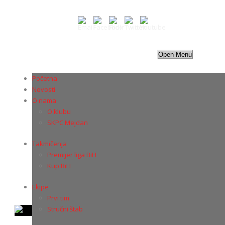
Open Menu
Početna
Novosti
O nama
O klubu
NOVOSTI
SKPC Mejdan
Takmičenja
Pratite dešavanja u RK Sloboda
Premijer liga BiH
Kup BiH
Ekipe
Prvi tim
Stručni štab