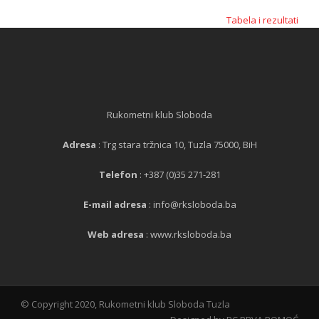
Tabela i rezultati
Rukometni klub Sloboda
Adresa
: Trg stara tržnica 10, Tuzla 75000, BiH
Telefon
: +387 (0)35 271-281
E-mail adresa
: info@rksloboda.ba
Web adresa
: www.rksloboda.ba
© Copyright 2020, Rukometni klub Sloboda Tuzla