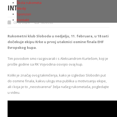
Škola rukometa
INTERVJU: Aleksandar Kurteš
Mediji
Sponzori
Kontakt
05 02 2024
Novosti
Rukometni klub Sloboda u nedjelju, 11. februara, u 18 sati
dočekuje ekipu Krke u prvoj utakmici osmine finala EHF
Evropskog kupa.
Tim povodom smo razgovarali i s Aleksandrom Kurtešom, koji je
prošle godine sa RK Vojvodina osvojio ovaj kup.
Koliki je značaj ovog takmičenja, kako je izgledao Slobodin put
do osmine finala, kakvu ulogu ima publika u motivisanju ekipe,
ali i koja je to „neostvarena“ želja našeg rukometaša, pogledajte
u videu.