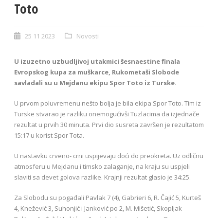
Toto
25 11 2023
Novosti
U izuzetno uzbudljivoj utakmici šesnaestine finala
Evropskog kupa za muškarce, Rukometaši Slobode
savladali su u Mejdanu ekipu Spor Toto iz Turske.
U prvom poluvremenu nešto bolja je bila ekipa Spor Toto. Tim iz
Turske stvarao je razliku onemogućivši Tuzlacima da izjednače
rezultat u prvih 30 minuta. Prvi dio susreta završen je rezultatom
15:17 u korist Spor Tota.
U nastavku crveno- crni uspijevaju doći do preokreta. Uz odličnu
atmosferu u Mejdanu i timsko zalaganje, na kraju su uspjeli
slaviti sa devet golova razlike. Krajnji rezultat glasio je 34:25.
Za Slobodu su pogađali Pavlak 7 (4), Gabrieri 6, R. Čajić 5, Kurteš
4, Knežević 3, Suhonjić i Janković po 2, M. Mišetić, Skopljak