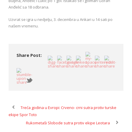
Buljina, Anđelić i Lukić po 1 gol. Istakao se i golman Goran
Anđelić sa 18 odbrana.
Uzvrat se igra u nedjelju, 3. decembra u Ankari u 14 sati po
našem vremenu.
Share Post:
Treća godina u Evropi: Crveno- crni sutra protiv turske
ekipe Spor Toto
Rukometaši Slobode sutra protiv ekipe Leotara