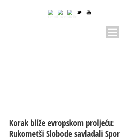
NOVOSTI
Pratite dešavanja u RK Sloboda
Korak bliže evropskom proljeću:
Rukometši Slobode savladali Spor