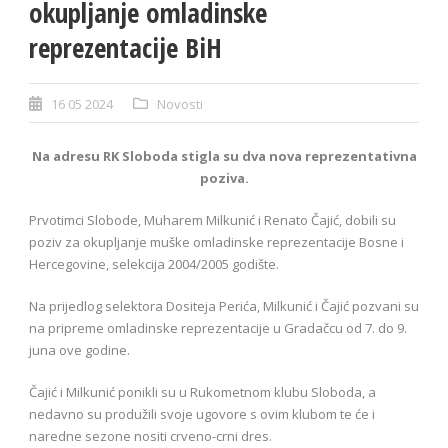
okupljanje omladinske
reprezentacije BiH
16 05 2024
Novosti
Na adresu RK Sloboda stigla su dva nova reprezentativna
poziva.
Prvotimci Slobode, Muharem Milkunić i Renato Čajić, dobili su
poziv za okupljanje muške omladinske reprezentacije Bosne i
Hercegovine, selekcija 2004/2005 godište.
Na prijedlog selektora Dositeja Perića, Milkunić i Čajić pozvani su
na pripreme omladinske reprezentacije u Gradačcu od 7. do 9.
juna ove godine.
Čajić i Milkunić ponikli su u Rukometnom klubu Sloboda, a
nedavno su produžili svoje ugovore s ovim klubom te će i
naredne sezone nositi crveno-crni dres.