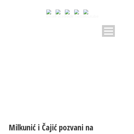
NOVOSTI
Pratite dešavanja u RK Sloboda
Milkunić i Čajić pozvani na