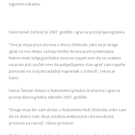
sigurnim rukama.
Daris Ismet Zečević je 2007. godište i igra na poziciji lijevog beka.
“Ovo je moja prva sezona u dresu Slobode, jako mi je drago
igrati za ovu ekipu za koju mislim da ima puno potencijala.
Nakon malo lošijeg početka sezone uspjeli smo da se vratimo
na pravi put i počeli smo da pobjeđujemo. Kao igrač sam najviše
ponosan na svoj dosadašnji napredak u Sobodi”, rekao je
Daris.
Harun Šestan dolazi iz Rukometnog kluba Gračanica i igra na
poziciji desnog beka, također 2007. godište.
“Drago mi je što sam došao u Rukometni klub Sloboda, vidio sam
da se dobro radi, da je sredina ambiciozna i da ima dosta
prostora za razvoj”, rekao je Harun.