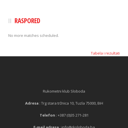
RASPORED
No more matches scheduled.
Tabela i rezultati
Rukometni klub Sloboda
Adresa
: Trg stara tržnica 10, Tuzla 75000, BiH
Telefon
: +387 (0)35 271-281
E-mail adresa
: info@rksloboda.ba