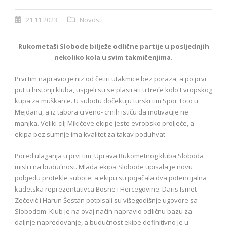
21 11 2023
Novosti
Rukometaši Slobode bilježe odlične partije u posljednjih
nekoliko kola u svim takmičenjima.
Prvi tim napravio je niz od četiri utakmice bez poraza, a po prvi
put u historiji kluba, uspjeli su se plasirati u treće kolo Evropskog
kupa za muškarce. U subotu dočekuju turski tim Spor Toto u
Mejdanu, a iz tabora crveno- crnih ističu da motivacije ne
manjka. Veliki cilj Mikićeve ekipe jeste evropsko proljeće, a
ekipa bez sumnje ima kvalitet za takav poduhvat.
Pored ulaganja u prvi tim, Uprava Rukometnog kluba Sloboda
misli i na budućnost. Mlada ekipa Slobode upisala je novu
pobjedu protekle subote, a ekipu su pojačala dva potencijalna
kadetska reprezentativca Bosne i Hercegovine. Daris Ismet
Zečević i Harun Šestan potpisali su višegodišnje ugovore sa
Slobodom. Klub je na ovaj način napravio odličnu bazu za
daljnje napredovanje, a budućnost ekipe definitivno je u