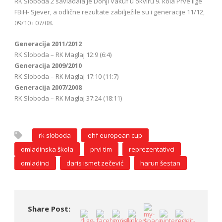
RK Sloboda 2 savladala je Donji Vakuf u okviru 9. kola Prve lige
FBiH- Sjever, a odlične rezultate zabilježile su i generacije 11/12,
09/10 i 07/08.
Generacija 2011/2012
RK Sloboda – RK Maglaj 12:9 (6:4)
Generacija 2009/2010
RK Sloboda – RK Maglaj 17:10 (11:7)
Generacija 2007/2008
RK Sloboda – RK Maglaj 37:24 (18:11)
rk sloboda
ehf european cup
omladinska škola
prvi tim
reprezentativci
omladinci
daris ismet zečević
harun šestan
Share Post: