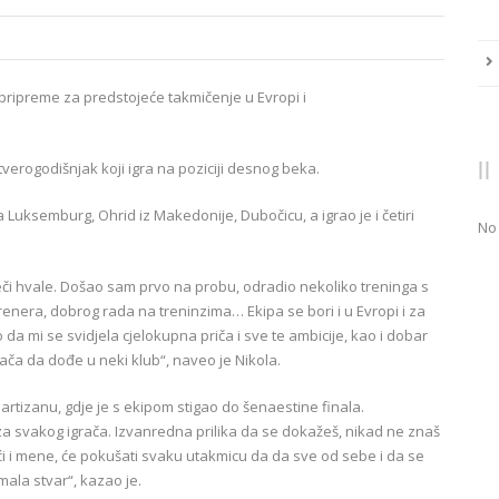
e pripreme za predstojeće takmičenje u Evropi i
erogodišnjak koji igra na poziciji desnog beka.
 Luksemburg, Ohrid iz Makedonije, Dubočicu, a igrao je i četiri
No
či hvale. Došao sam prvo na probu, odradio nekoliko treninga s
 trenera, dobrog rada na treninzima… Ekipa se bori i u Evropi i za
da mi se svidjela cjelokupna priča i sve te ambicije, kao i dobar
ača da dođe u neki klub“, naveo je Nikola.
rtizanu, gdje je s ekipom stigao do šenaestine finala.
a svakog igrača. Izvanredna prilika da se dokažeš, nikad ne znaš
ći i mene, će pokušati svaku utakmicu da da sve od sebe i da se
mala stvar“, kazao je.