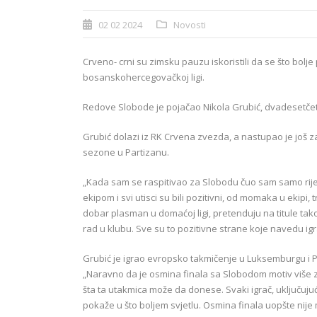
02 02 2024
Novosti
Crveno- crni su zimsku pauzu iskoristili da se što bolj
bosanskohercegovačkoj ligi.
Redove Slobode je pojačao Nikola Grubić, dvadesetčetv
Grubić dolazi iz RK Crvena zvezda, a nastupao je još za
sezone u Partizanu.
„Kada sam se raspitivao za Slobodu čuo sam samo rije
ekipom i svi utisci su bili pozitivni, od momaka u ekipi,
dobar plasman u domaćoj ligi, pretenduju na titule tako 
rad u klubu. Sve su to pozitivne strane koje navedu igr
Grubić je igrao evropsko takmičenje u Luksemburgu i Pa
„Naravno da je osmina finala sa Slobodom motiv više z
šta ta utakmica može da donese. Svaki igrač, uključuju
pokaže u što boljem svjetlu. Osmina finala uopšte nije 