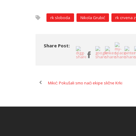
rk sloboda
Nikola Grubić
rk crvena 
Share Post:
Mikić: Pokušali smo naći ekipe slične Krki