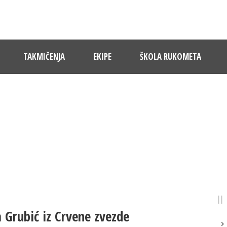
TAKMIČENJA
EKIPE
ŠKOLA RUKOMETA
NOVOSTI
Pratite dešavanja u RK Sloboda
 Grubić iz Crvene zvezde