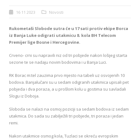
16 11 2023
Novosti
Rukometaši Slobode sutra će u 17 sati protiv ekipe Borca
iz Banja Luke odigrati utakmicu 8. kola BH Telecom
Premijer lige Bosne i Hercegovine.
Crveno- crni su napravili niz od tri pobjede nakon lošijeg starta
sezone te se nadaju novim bodovima i u Banja Luci.
RK Borac m:tel zauzima prvo mjesto na tabeli uz osvojenih 10
bodova. Banjalučani su u sedam odigranih utakmica upisali pet
pobjeda i dva poraza, a u prošlom kolu u gostima su savladali
Slogu iz Doboja.
Sloboda se nalazi na osmoj poziciji sa sedam bodova iz sedam
utakmica. Do sada su zabilježili tri pobjede, tri poraza i jedan
remi.
Nakon utakmice osmog kola, Tuzlaci se okreću evropskim