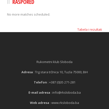
RASPORED
No more matches scheduled.
Tabela i rezultati
Rukometni klub Sloboda
Adresa
: Trg stara tržnica 10, Tuzla 75000, BiH
Telefon
: +387 (0)35 271-281
E-mail adresa
: info@rksloboda.ba
Web adresa
: www.rksloboda.ba