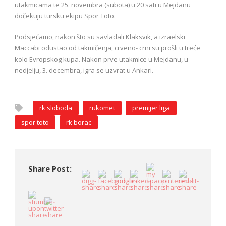
utakmicama te 25. novembra (subota) u 20 sati u Mejdanu
dočekuju tursku ekipu Spor Toto.
Podsjećamo, nakon što su savladali Klaksvik, a izraelski
Maccabi odustao od takmičenja, crveno- crni su prošli u treće
kolo Evropskog kupa. Nakon prve utakmice u Mejdanu, u
nedjelju, 3. decembra, igra se uzvrat u Ankari.
rk sloboda
rukomet
premijer liga
spor toto
rk borac
Share Post: