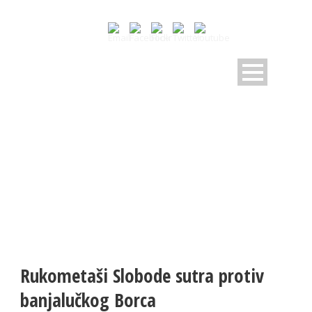
NOVOSTI
Pratite dešavanja u RK Sloboda
Rukometaši Slobode sutra protiv
banjalučkog Borca