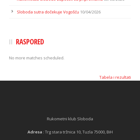
Sloboda sutra dočekuje Vogošću
10/04/2026
RASPORED
No more matches scheduled.
Tabela i rezultati
Rukometni klub Sloboda
Adresa
: Trg stara tržnica 10, Tuzla 75000, BiH