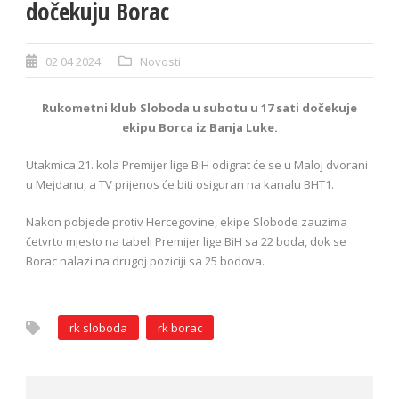
dočekuju Borac
02 04 2024
Novosti
Rukometni klub Sloboda u subotu u 17 sati dočekuje
ekipu Borca iz Banja Luke.
Utakmica 21. kola Premijer lige BiH odigrat će se u Maloj dvorani
u Mejdanu, a TV prijenos će biti osiguran na kanalu BHT1.
Nakon pobjede protiv Hercegovine, ekipe Slobode zauzima
četvrto mjesto na tabeli Premijer lige BiH sa 22 boda, dok se
Borac nalazi na drugoj poziciji sa 25 bodova.
rk sloboda
rk borac