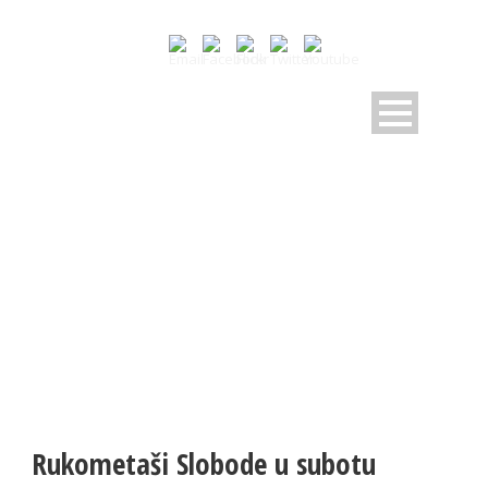
NOVOSTI
Pratite dešavanja u RK Sloboda
Rukometaši Slobode u subotu