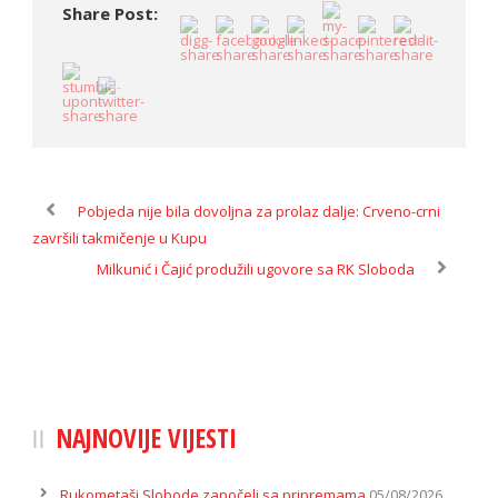
Share Post:
Pobjeda nije bila dovoljna za prolaz dalje: Crveno-crni
završili takmičenje u Kupu
Milkunić i Čajić produžili ugovore sa RK Sloboda
NAJNOVIJE VIJESTI
Rukometaši Slobode započeli sa pripremama
05/08/2026