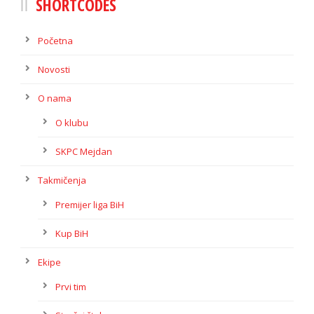
SHORTCODES
Početna
Novosti
O nama
O klubu
SKPC Mejdan
Takmičenja
Premijer liga BiH
Kup BiH
Ekipe
Prvi tim