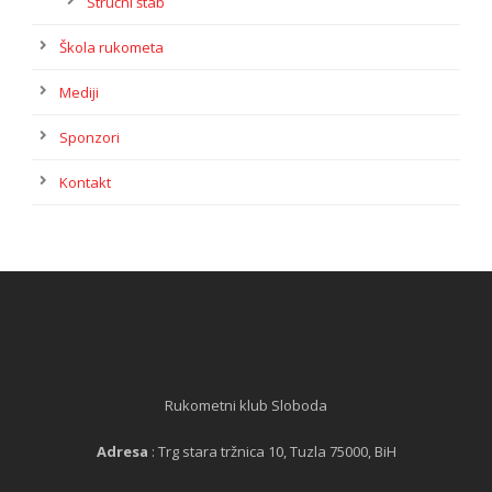
Stručni štab
Škola rukometa
Mediji
Sponzori
Kontakt
Rukometni klub Sloboda
Adresa
: Trg stara tržnica 10, Tuzla 75000, BiH