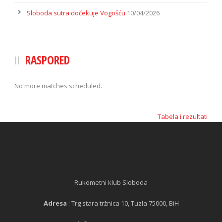
Sloboda sutra dočekuje Vogošću
10/04/2026
RASPORED
No more matches scheduled.
Tabela i rezultati
Rukometni klub Sloboda
Adresa
: Trg stara tržnica 10, Tuzla 75000, BiH