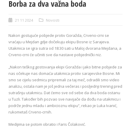
Borba za dva važna boda
21 11 2024
Novosti
Nakon gostujuće pobjede protiv Goražda, Crveno-crni se
vraćaju u Mejdan gdje dočekuju ekipu Bosne iz Sarajeva.
Utakmica se igra sutra od 18:30 sati u Maloj dvorana Mejdana, a
Crveno-crni će učiniti sve da nastave pobjednički niz.
„Nakon teškog gostovanja ekipi Goražda i jako bitne pobjede za
nas očekuje nas domaća utakmica protiv sarajevske Bosne. Mi
smo se cijelu sedmicu pripremali za taj meč, odradili smo video
analizu, ostala nam je još jedna večeras i posljednji trening pred
sutrašnju utakmicu. Dat ćemo sve od sebe da dva boda ostanu
u Tuzli. Također bih pozvao sve navijače da dođu na utakmicu i
podrže jednu mladu i ambicioznu ekipu“, rekao je Luka Ivanić,
rukometaš Crveno-crnih.
Medijima se potom obratio i Faris Čolaković.