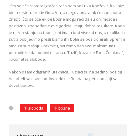
“Što se tiče rostera igrača vraća nam se Luka Knežević, koji nije
bio u rosteru protiv Goražda, a njegov povratak će nam puno
značiti. Što se tiče ekipe Bosne mogu reći da su oni možda i
pozitivno iznenađenje ove godine, imaju dobre rezultate. Kada
je riječ o stanju na tabeli, oni imaju bod više od nas, a ukoliko ih
sutra pobijedimo prešli bismo ih i bolje se pozicionirali. Spremni
smo za sutrašnju utakmicu, svi ćemo dati svoj maksimum i
potruditi se da bodovi ostanu u Tuzli“, kazao je Faris Čolaković,
rukometaš Slobode.
Nakon osam odigranih utakmica, Tuzlaci su na sedmoj poziciji
na tabeli sa osam bodova, dok je Bosna na petoj poziciji sa
devet bodova.
rk sloboda
rk bosna