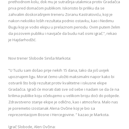
prethodnom kolu, dok mu je sutrašnja utakmica protiv Gradačca
prva pred domaćom publikom. Iskoristio bi priliku da se
zahvalim doskorašnjem treneru Zoranu Kastratoviću, koji je
nakon nekoliko loših rezultata podnio ostavku, kao i Nedimu
Đugu koji je vodio ekipu u prelaznom periodu. Ovim putem želim
da pozovem publiku i navijače da budu naš osmi igrač.”, rekao
je Hajdarhodžić.
Novi trener Slobode Siniša Markota:
”U Tuzlu sam došao prije nekih 15 dana, tako da još uvijek
upoznajem ligu. Morat ćemo uložiti maksimalni napor kako bi
ostvarili što bolji rezultat protiv kvalitetne i iskusne ekipe
Gradačca. Igrači će morati dati sve od sebe i nadam se da će na
krilima publike koju očekujemo u velikom broju doći do pobjede.
Zdravstveno stanje ekipe je odlično, kao i atmosfera. Malo nas
je poremetio izostanak Alena Ovčine koji je bio sa
reprezentacijom Bosne i Hercegovine. ” kazao je Markota.
Igrač Slobode, Alen Ovčina: