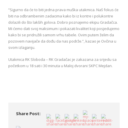
”Sigurno da će to biti jedna prava muška utakmica. Naš fokus će
biti na odbrambenim zadacima kako bi iz kontre i polukontre
dolazili do što lakših golova. Dobro poznajemo ekipu Gradačca.
Mi ćemo dati svoj maksimum i pokazati kvalitet koji posjedujemo
kako bi se pridružili samom vrhu tabele. Ovim putem želim da
pozovem navijače da dođu da nas podrže.”, kazao je Ovčina u
svom izlaganju.
Utakmica RK Sloboda – RK Gradačac je zakazana za srijedu sa
početkom u 18 sati i 30 minuta u Maloj dvorani SKPC Mejdan.
Share Post: