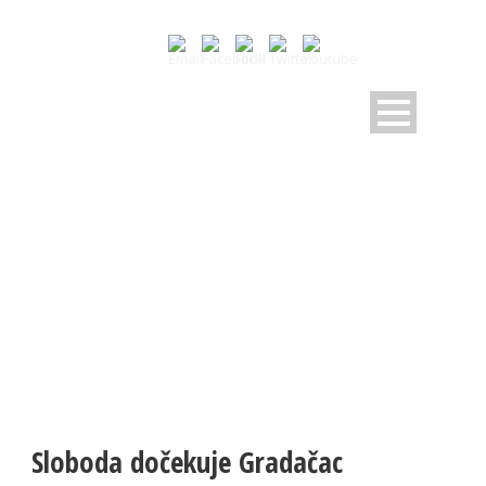
NOVOSTI
Pratite dešavanja u RK Sloboda
Sloboda dočekuje Gradačac