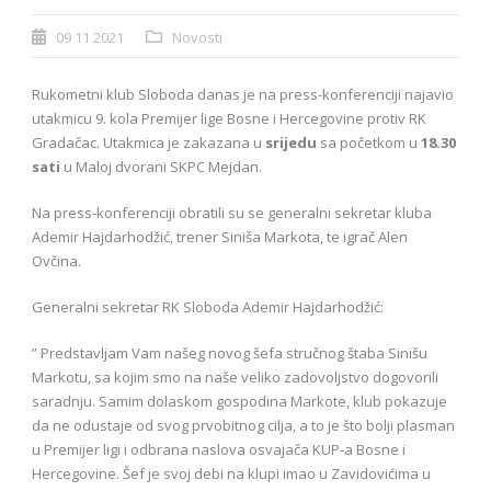
09 11 2021
Novosti
Rukometni klub Sloboda danas je na press-konferenciji najavio
utakmicu 9. kola Premijer lige Bosne i Hercegovine protiv RK
Gradačac. Utakmica je zakazana u
srijedu
sa početkom u
18.30
sati
u Maloj dvorani SKPC Mejdan.
Na press-konferenciji obratili su se generalni sekretar kluba
Ademir Hajdarhodžić, trener Siniša Markota, te igrač Alen
Ovčina.
Generalni sekretar RK Sloboda Ademir Hajdarhodžić:
” Predstavljam Vam našeg novog šefa stručnog štaba Sinišu
Markotu, sa kojim smo na naše veliko zadovoljstvo dogovorili
saradnju. Samim dolaskom gospodina Markote, klub pokazuje
da ne odustaje od svog prvobitnog cilja, a to je što bolji plasman
u Premijer ligi i odbrana naslova osvajača KUP-a Bosne i
Hercegovine. Šef je svoj debi na klupi imao u Zavidovićima u