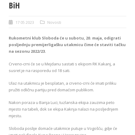
BiH
17 05 2023
Novosti
Rukometni klub Sloboda će u subotu, 20. maja, odigrati
posljednju premijerligašku utakmicu čime će staviti tačku
na sezonu 2022/23.
Crveno-crni će se u Mejdanu sastati s ekipom RK Kakanj, a
susret je na rasporedu od 18 sati.
Ulaz na utakmicu je besplatan, a crveno-crni će imati priliku
pružiti odličnu partiju pred domaćom publikom.
Nakon poraza u Banja Luci, tuzlanska ekipa zauzima peto
mjesto na tabeli, dok se ekipa Kaknja nalazi na posljednjem
mjestu.
Sloboda poslije domaće utakmice putuje u Vogošću, gdje će