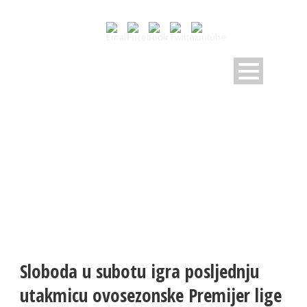
NOVOSTI
Pratite dešavanja u RK Sloboda
Sloboda u subotu igra posljednju
utakmicu ovosezonske Premijer lige