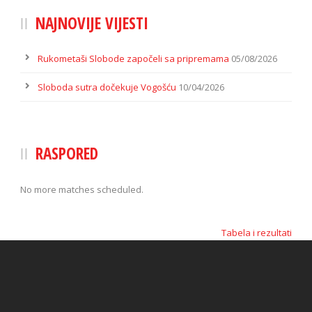
NAJNOVIJE VIJESTI
Rukometaši Slobode započeli sa pripremama
05/08/2026
Sloboda sutra dočekuje Vogošću
10/04/2026
RASPORED
No more matches scheduled.
Tabela i rezultati