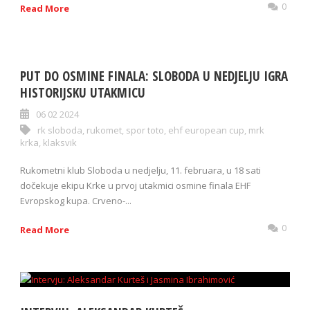
0
Read More
PUT DO OSMINE FINALA: SLOBODA U NEDJELJU IGRA
HISTORIJSKU UTAKMICU
06 02 2024
rk sloboda
,
rukomet
,
spor toto
,
ehf european cup
,
mrk
krka
,
klaksvik
Rukometni klub Sloboda u nedjelju, 11. februara, u 18 sati
dočekuje ekipu Krke u prvoj utakmici osmine finala EHF
Evropskog kupa. Crveno-...
0
Read More