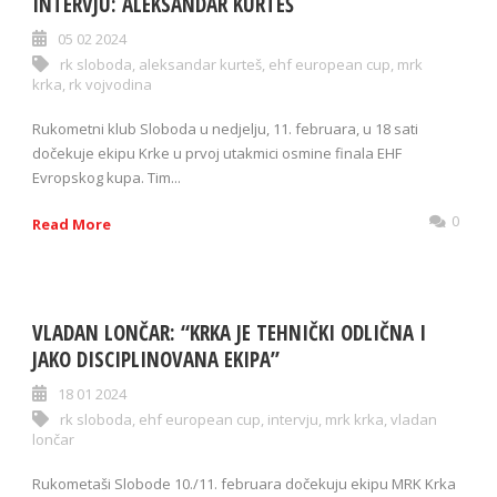
INTERVJU: ALEKSANDAR KURTEŠ
05 02 2024
rk sloboda
,
aleksandar kurteš
,
ehf european cup
,
mrk
krka
,
rk vojvodina
Rukometni klub Sloboda u nedjelju, 11. februara, u 18 sati
dočekuje ekipu Krke u prvoj utakmici osmine finala EHF
Evropskog kupa. Tim...
0
Read More
VLADAN LONČAR: “KRKA JE TEHNIČKI ODLIČNA I
JAKO DISCIPLINOVANA EKIPA”
18 01 2024
rk sloboda
,
ehf european cup
,
intervju
,
mrk krka
,
vladan
lončar
Rukometaši Slobode 10./11. februara dočekuju ekipu MRK Krka