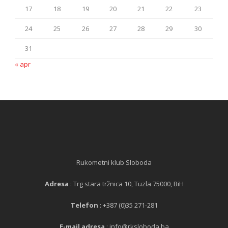
17
18
19
20
21
22
23
24
25
26
27
28
29
30
31
« apr
Rukometni klub Sloboda
Adresa
: Trg stara tržnica 10, Tuzla 75000, BiH
Telefon
: +387 (0)35 271-281
E-mail adresa
: info@rksloboda.ba