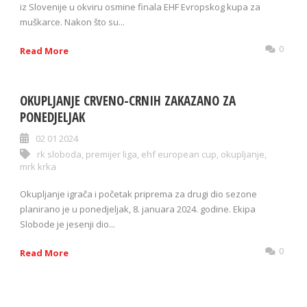
iz Slovenije u okviru osmine finala EHF Evropskog kupa za
muškarce. Nakon što su...
0
Read More
OKUPLJANJE CRVENO-CRNIH ZAKAZANO ZA
PONEDJELJAK
02 01 2024
rk sloboda
,
premijer liga
,
ehf european cup
,
okupljanje
,
mrk krka
Okupljanje igrača i početak priprema za drugi dio sezone
planirano je u ponedjeljak, 8. januara 2024. godine. Ekipa
Slobode je jesenji dio...
0
Read More