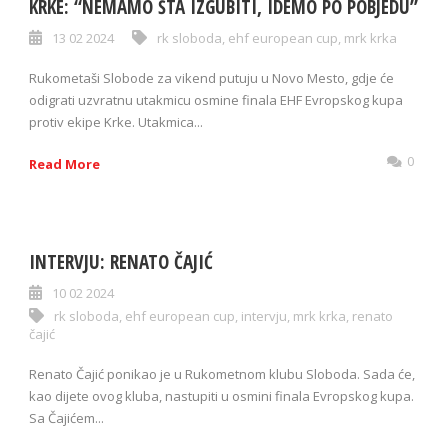
KRKE: “NEMAMO ŠTA IZGUBITI, IDEMO PO POBJEDU”
13 02 2024
rk sloboda
,
ehf european cup
,
mrk krka
Rukometaši Slobode za vikend putuju u Novo Mesto, gdje će
odigrati uzvratnu utakmicu osmine finala EHF Evropskog kupa
protiv ekipe Krke. Utakmica...
0
Read More
INTERVJU: RENATO ČAJIĆ
10 02 2024
rk sloboda
,
ehf european cup
,
intervju
,
mrk krka
,
renato
čajić
Renato Čajić ponikao je u Rukometnom klubu Sloboda. Sada će,
kao dijete ovog kluba, nastupiti u osmini finala Evropskog kupa.
Sa Čajićem...