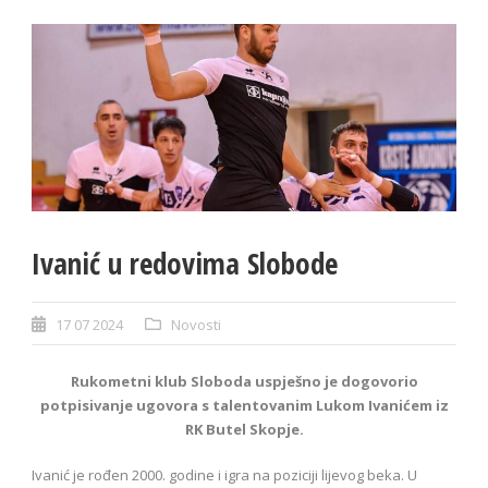
Ivanić u redovima Slobode
17 07 2024
Novosti
Rukometni klub Sloboda uspješno je dogovorio
potpisivanje ugovora s talentovanim Lukom Ivanićem iz
RK Butel Skopje.
Ivanić je rođen 2000. godine i igra na poziciji lijevog beka. U