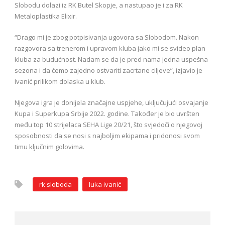
Slobodu dolazi iz RK Butel Skopje, a nastupao je i za RK
Metaloplastika Elixir.
“Drago mi je zbog potpisivanja ugovora sa Slobodom. Nakon
razgovora sa trenerom i upravom kluba jako mi se svideo plan
kluba za budućnost. Nadam se da je pred nama jedna uspešna
sezona i da ćemo zajedno ostvariti zacrtane ciljeve”, izjavio je
Ivanić prilikom dolaska u klub.
Njegova igra je donijela značajne uspjehe, uključujući osvajanje
Kupa i Superkupa Srbije 2022. godine. Također je bio uvršten
među top 10 strijelaca SEHA Lige 20/21, što svjedoči o njegovoj
sposobnosti da se nosi s najboljim ekipama i pridonosi svom
timu ključnim golovima.
rk sloboda
luka ivanić