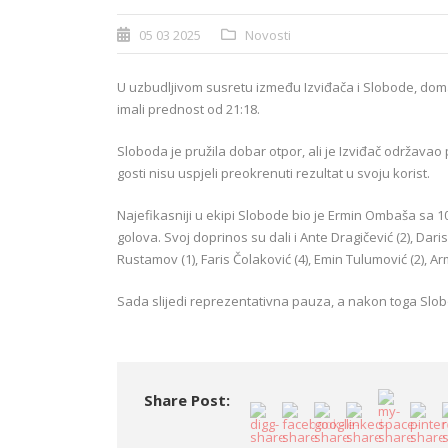
05 03 2025
Novosti
U uzbudljivom susretu između
Izviđača
i
Slobode
, dom
imali prednost od
21:18
.
Sloboda je pružila dobar otpor, ali je Izviđač održavao
gosti nisu uspjeli preokrenuti rezultat u svoju korist.
Najefikasniji u ekipi
Slobode
bio je
Ermin Ombaša
sa
1
golova
. Svoj doprinos su dali i
Ante Dragičević (2), Dari
Rustamov (1), Faris Čolaković (4), Emin Tulumović (2), Arm
Sada slijedi reprezentativna pauza, a nakon toga Slo
Share Post: