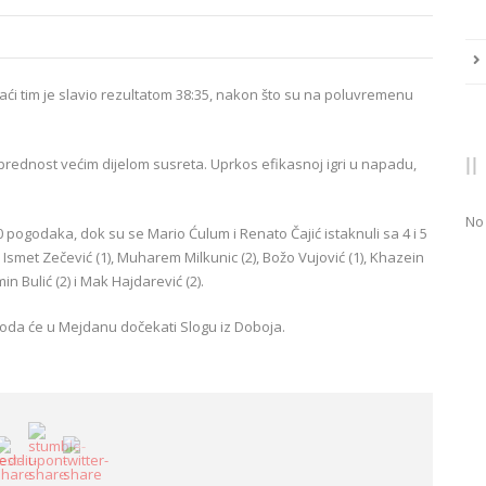
aći tim je slavio rezultatom
38:35
, nakon što su na poluvremenu
 prednost većim dijelom susreta. Uprkos efikasnoj igri u napadu,
No
0 pogodaka
, dok su se
Mario Ćulum
i
Renato Čajić
istaknuli sa
4 i 5
s Ismet Zečević (1), Muharem Milkunic (2), Božo Vujović (1), Khazein
in Bulić (2) i Mak Hajdarević (2)
.
boda će u Mejdanu dočekati Slogu iz Doboja.