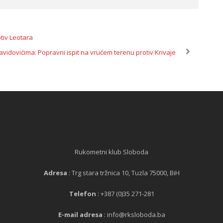
tiv Leotara
vidovićima: Popravni ispit na vrućem terenu protiv Krivaje
Rukometni klub Sloboda
Adresa
: Trg stara tržnica 10, Tuzla 75000, BiH
Telefon
: +387 (0)35 271-281
E-mail adresa
: info@rksloboda.ba