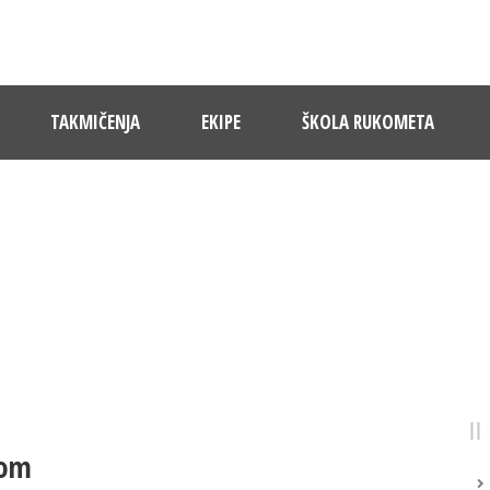
TAKMIČENJA
EKIPE
ŠKOLA RUKOMETA
NOVOSTI
Pratite dešavanja u RK Sloboda
kom