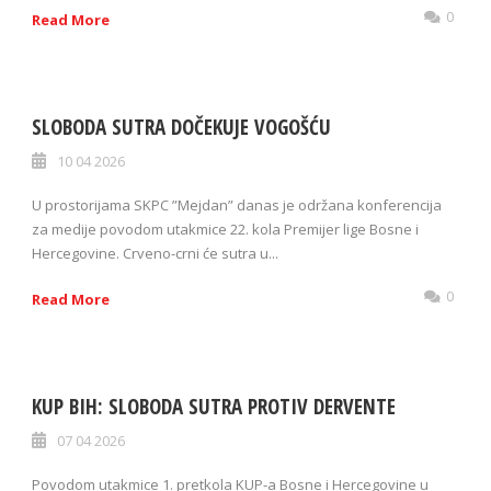
0
Read More
SLOBODA SUTRA DOČEKUJE VOGOŠĆU
10 04 2026
U prostorijama SKPC ”Mejdan” danas je održana konferencija
za medije povodom utakmice 22. kola Premijer lige Bosne i
Hercegovine. Crveno-crni će sutra u...
0
Read More
KUP BIH: SLOBODA SUTRA PROTIV DERVENTE
07 04 2026
Povodom utakmice 1. pretkola KUP-a Bosne i Hercegovine u