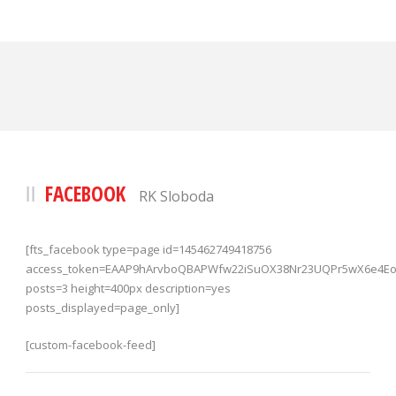
FACEBOOK
RK Sloboda
[fts_facebook type=page id=145462749418756
access_token=EAAP9hArvboQBAPWfw22iSuOX38Nr23UQPr5wX6e4
posts=3 height=400px description=yes
posts_displayed=page_only]
[custom-facebook-feed]