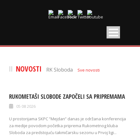
NOVOSTI
RK Sloboda
Sve novosti
RUKOMETAŠI SLOBODE ZAPOČELI SA PRIPREMAMA
05 08 2026
U prostorijama SKPC ”Mejdan” danas je održana konferencija
za medije povodom početka priprema Rukometnog kluba
Sloboda za predstojuću takmičarsku sezonu u Prvoj ligi...