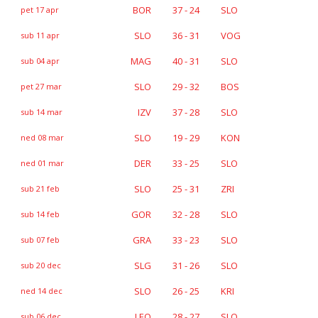
BOR
37 - 24
SLO
pet 17 apr
SLO
36 - 31
VOG
sub 11 apr
MAG
40 - 31
SLO
sub 04 apr
SLO
29 - 32
BOS
pet 27 mar
IZV
37 - 28
SLO
sub 14 mar
SLO
19 - 29
KON
ned 08 mar
DER
33 - 25
SLO
ned 01 mar
SLO
25 - 31
ZRI
sub 21 feb
GOR
32 - 28
SLO
sub 14 feb
GRA
33 - 23
SLO
sub 07 feb
SLG
31 - 26
SLO
sub 20 dec
SLO
26 - 25
KRI
ned 14 dec
LEO
28 - 27
SLO
sub 06 dec