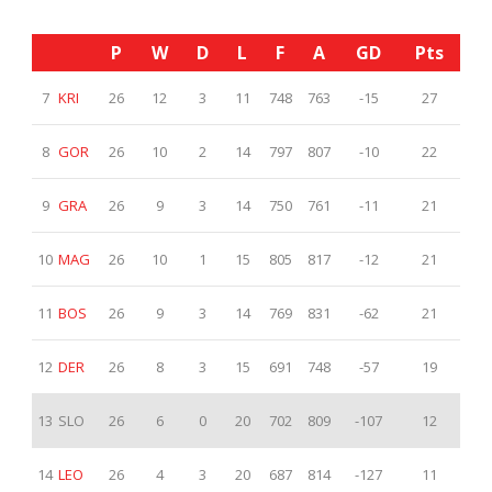
P
W
D
L
F
A
GD
Pts
7
KRI
26
12
3
11
748
763
-15
27
8
GOR
26
10
2
14
797
807
-10
22
9
GRA
26
9
3
14
750
761
-11
21
10
MAG
26
10
1
15
805
817
-12
21
11
BOS
26
9
3
14
769
831
-62
21
12
DER
26
8
3
15
691
748
-57
19
13
SLO
26
6
0
20
702
809
-107
12
14
LEO
26
4
3
20
687
814
-127
11