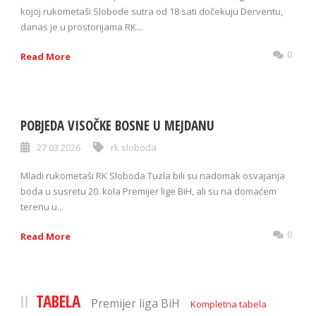
kojoj rukometaši Slobode sutra od 18 sati dočekuju Derventu,
danas je u prostorijama RK...
0
Read More
POBJEDA VISOČKE BOSNE U MEJDANU
27 03 2026
rk sloboda
Mladi rukometaši RK Sloboda Tuzla bili su nadomak osvajanja
boda u susretu 20. kola Premijer lige BiH, ali su na domaćem
terenu u...
0
Read More
TABELA
Premijer liga BiH
Kompletna tabela