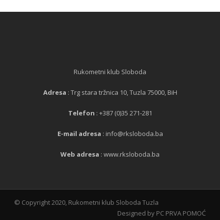
Rukometni klub Sloboda
Adresa
: Trg stara tržnica 10, Tuzla 75000, BiH
Telefon
: +387 (0)35 271-281
E-mail adresa
: info@rksloboda.ba
Web adresa
: www.rksloboda.ba
© Copyright 2020, Rukometni klub Sloboda Tuzla
Designed by PC PRVA POMOĆ