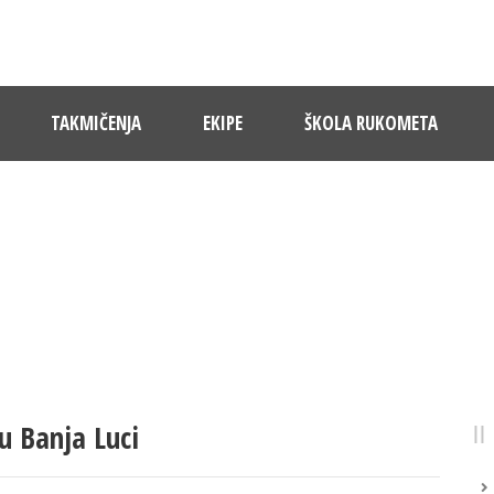
TAKMIČENJA
EKIPE
ŠKOLA RUKOMETA
NOVOSTI
Pratite dešavanja u RK Sloboda
u Banja Luci