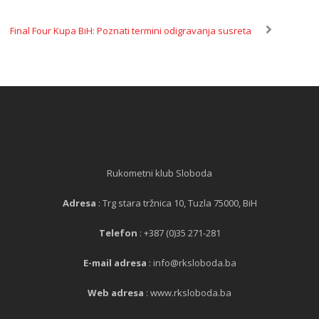
Final Four Kupa BiH: Poznati termini odigravanja susreta
Rukometni klub Sloboda
Adresa
: Trg stara tržnica 10, Tuzla 75000, BiH
Telefon
: +387 (0)35 271-281
E-mail adresa
: info@rksloboda.ba
Web adresa
: www.rksloboda.ba