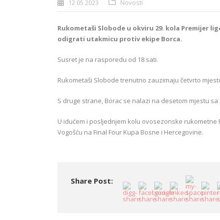
12 05 2023
Novosti
Rukometaši Slobode u okviru 29. kola Premijer li
odigrati utakmicu protiv ekipe Borca.
Susret je na rasporedu od 18 sati.
Rukometaši Slobode trenutno zauzimaju četvrto mjesto
S druge strane, Borac se nalazi na desetom mjestu sa
U idućem i posljednjem kolu ovosezonske rukometne Pr
Vogošću na Final Four Kupa Bosne i Hercegovine.
Share Post: