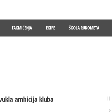
TAKMIČENJA
EKIPE
ŠKOLA RUKOMETA
NOVOSTI
Pratite dešavanja u RK Sloboda
ivukla ambicija kluba