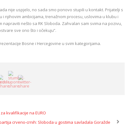
ada nije uspjelo, no sada smo ponovo stupili u kontakt. Prijatelji s
u i njihovim ambicijama, trenažnom procesu, uslovima u klubu i
am napraviti nešto sa RK Sloboda. Zahvalan sam svima na pozivu,
tvare sve ono što i očekuju”.
prezentacije Bosne i Hercegovine u svim kategorijama.
a za kvalifikacije na EURO
partija crveno-crnih: Sloboda u gostima savladala Goražde