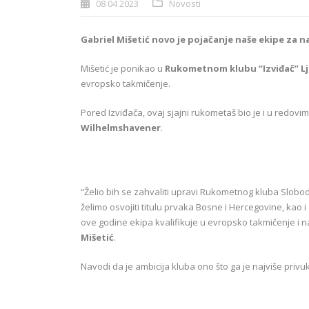
08 04 2023
Novosti
Gabriel Mišetić novo je pojačanje naše ekipe za 
Mišetić je ponikao u
Rukometnom klubu “Izviđač” L
evropsko takmičenje.
Pored Izviđača, ovaj sjajni rukometaš bio je i u redovi
Wilhelmshavener
.
“Želio bih se zahvaliti upravi Rukometnog kluba Slobod
želimo osvojiti titulu prvaka Bosne i Hercegovine, kao
ove godine ekipa kvalifikuje u evropsko takmičenje i na
Mišetić
.
Navodi da je ambicija kluba ono što ga je najviše privu