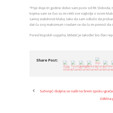
“Prije dvije-tri godine dobio sam poziv od RK Sloboda, t
kojima sam se čuo su mi rekli sve najbolje o ovom klub
samoj stabilnosti kluba, tako da sam odlučio da prob
dat ću svoj maksimum i nadam se da ću im pomoći da os
Pored klupskih uspjeha, Mišetić je također bio član re
Share Post:
Suhonjić i Buljina se našli na širem spisku igrač
Odlična 