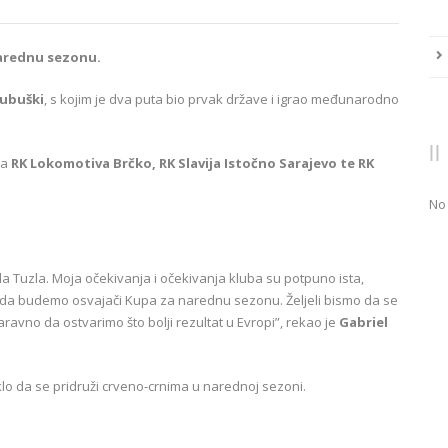
narednu sezonu.
jubuški
, s kojim je dva puta bio prvak države i igrao međunarodno
ma
RK Lokomotiva Brčko, RK Slavija Istočno Sarajevo te RK
No
a Tuzla. Moja očekivanja i očekivanja kluba su potpuno ista,
 i da budemo osvajači Kupa za narednu sezonu. Željeli bismo da se
ravno da ostvarimo što bolji rezultat u Evropi”, rekao je
Gabriel
klo da se pridruži crveno-crnima u narednoj sezoni.