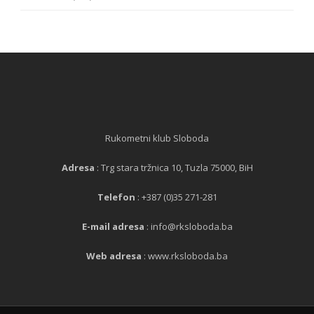
Rukometni klub Sloboda
Adresa
: Trg stara tržnica 10, Tuzla 75000, BiH
Telefon
: +387 (0)35 271-281
E-mail adresa
: info@rksloboda.ba
Web adresa
: www.rksloboda.ba