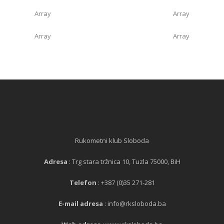
Array
Array
Array
Array
Rukometni klub Sloboda
Adresa
: Trg stara tržnica 10, Tuzla 75000, BiH
Telefon
: +387 (0)35 271-281
E-mail adresa
: info@rksloboda.ba