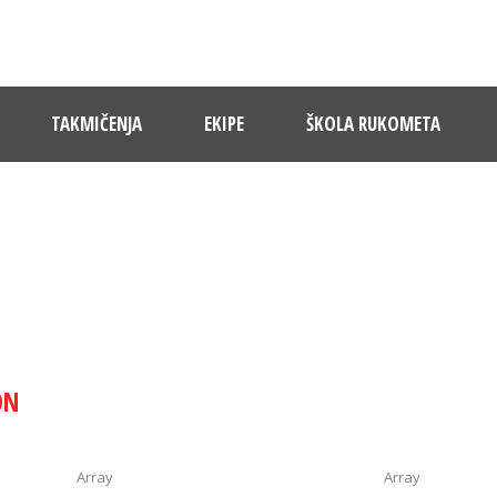
TAKMIČENJA
EKIPE
ŠKOLA RUKOMETA
ALLERY 4 COLUMNS WITH CAPTI
ON
Array
Array