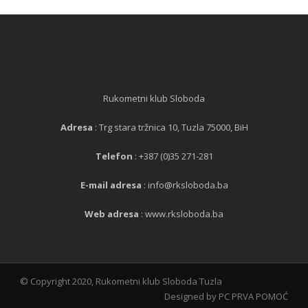
Rukometni klub Sloboda
Adresa
: Trg stara tržnica 10, Tuzla 75000, BiH
Telefon
: +387 (0)35 271-281
E-mail adresa
: info@rksloboda.ba
Web adresa
: www.rksloboda.ba
© Copyright 2020, Rukometni klub Sloboda Tuzla
Designed by PC PRVA POMOĆ