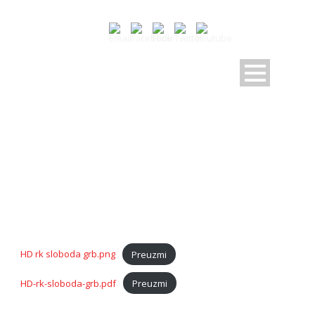
LOGOTIP
HD rk sloboda grb.png
Preuzmi
HD-rk-sloboda-grb.pdf
Preuzmi