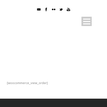
VIEW ORDER
[woocommerce_view_order]