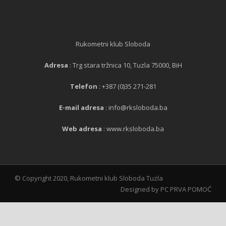
Rukometni klub Sloboda
Adresa
: Trg stara tržnica 10, Tuzla 75000, BiH
Telefon
: +387 (0)35 271-281
E-mail adresa
: info@rksloboda.ba
Web adresa
: www.rksloboda.ba
© Copyright 2020, Rukometni klub Sloboda Tuzla
Designed by PC PRVA POMOĆ