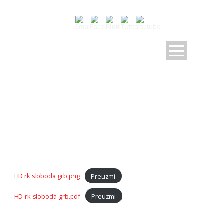
LOGOTIP
HD rk sloboda grb.png
Preuzmi
HD-rk-sloboda-grb.pdf
Preuzmi