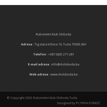
Rukometni klub Sloboda
Adresa
: Trg stara tržnica 10, Tuzla 75000, BiH
Telefon
: +387 (0)35 271-281
E-mail adresa
: info@rksloboda.ba
Web adresa
: www.rksloboda.ba
© Copyright 2020, Rukometni klub Sloboda Tuzla
Designed by PC PRVA POMOĆ