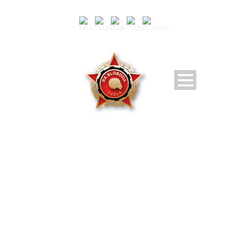
NOVOSTI
Pratite dešavanja u RK Sloboda