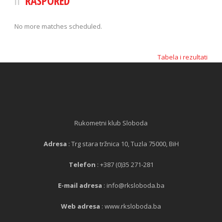
RASPORED
No more matches scheduled.
Tabela i rezultati
Rukometni klub Sloboda
Adresa
: Trg stara tržnica 10, Tuzla 75000, BiH
Telefon
: +387 (0)35 271-281
E-mail adresa
: info@rksloboda.ba
Web adresa
: www.rksloboda.ba