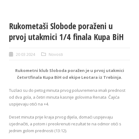
Rukometaši Slobode poraženi u
prvoj utakmici 1/4 finala Kupa BiH
20 03 2024
Novosti
Rukometni klub Sloboda poražen je u prvoj utakmici
četvrtfinala Kupa BiH od ekipe Leotara iz Trebinja.
Tuzlaci su do petog minuta prvog poluvremena imali prednost
od dva gola, a četiri minuta kasnije golovima Renata Čajića
uspijevaju otići na +4.
Deset minuta prije kraja prvog dijela, domaći uspijevaju
izjednačiti, a potom i preokrenuti rezultat te na odmor otići s
jednim golom prednosti (13:12).