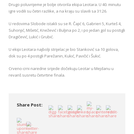
Drugo poluvrijeme je bolje otvorila ekipa Leotara. U 40. minutu
igre vodili su četiri razlike, a na kraju su slavili sa 31:26.
U redovima Slobode istakli su se R. Čajić 6, Gabrieri 5, Kurteš 4,
Suhonjić, Mišetić, Knežević i Buljina po 2, i po jedan gol su postigli
Dragičević, Lukić i Grubić.
U ekipi Leotara najbolji strijelac je bio Stanković sa 10 golova,
dok su po 4 postigli Parežanin, Kukić, Pavičić i Šukić.
Crveno-crni naredne srijede dočekuju Leotar u Mejdanu u
revanš susretu četvrtine finala.
Share Post: