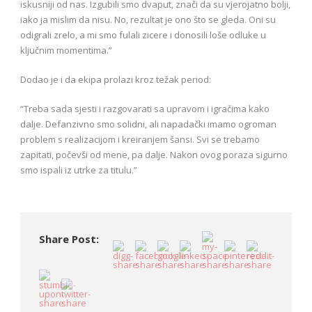
iskusniji od nas. Izgubili smo dvaput, znači da su vjerojatno bolji,
iako ja mislim da nisu. No, rezultat je ono što se gleda. Oni su
odigrali zrelo, a mi smo fulali zicere i donosili loše odluke u
ključnim momentima.”
Dodao je i da ekipa prolazi kroz težak period:
“Treba sada sjesti i razgovarati sa upravom i igračima kako
dalje. Defanzivno smo solidni, ali napadački imamo ogroman
problem s realizacijom i kreiranjem šansi. Svi se trebamo
zapitati, počevši od mene, pa dalje. Nakon ovog poraza sigurno
smo ispali iz utrke za titulu.”
Share Post: