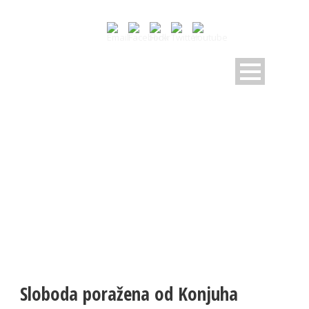
NOVOSTI
Pratite dešavanja u RK Sloboda
Sloboda poražena od Konjuha