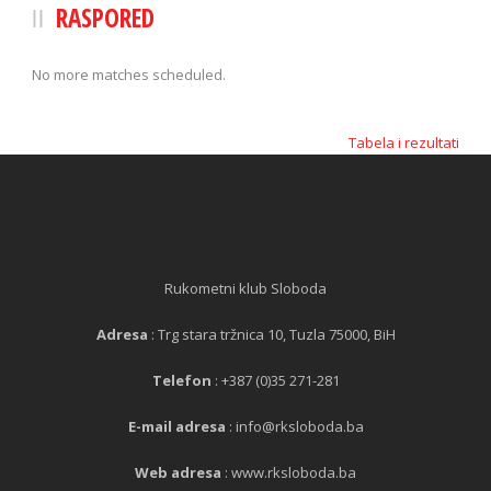
RASPORED
No more matches scheduled.
Tabela i rezultati
Rukometni klub Sloboda
Adresa
: Trg stara tržnica 10, Tuzla 75000, BiH
Telefon
: +387 (0)35 271-281
E-mail adresa
: info@rksloboda.ba
Web adresa
: www.rksloboda.ba