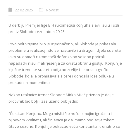
22 02 2025
Novosti
U derbiju Premijer lige BiH rukometaši Konjuha slavili su u Tuzli
protiv Slobode rezultatom 29:25.
Prvo poluvrijeme bilo je izjednačeno, ali Sloboda je pokazala
probleme u realizaciji, što se nastavilo i u drugom dijelu susreta.
Iako su domaći rukometaši defanzivno solidno parirali,
napadački nisu imali rješenja za čvrstu obranu gostiju. Konjuh je
ključne trenutke susreta odigrao zrelije i iskoristio greške
Slobode, koja je promašivala zicere i donosila loše odluke u
presudnim momentima.
Nakon utakmice trener Slobode Mirko Mikić priznao je da je
protivnik bio bolji i zasluženo pobijedio:
“Čestitam Konjuhu. Mogu misliti što hoću o mojim igračima i
njihovom kvalitetu, ali činjenica je da imamo oscilacije tokom
čitave sezone. Konjuh je pokazao veću konstantu i trenutno su