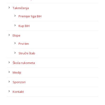
Takmičenja
Premijer liga BiH
Kup BiH
Ekipe
Prvi tim
Stručni štab
Škola rukometa
Mediji
Sponzori
Kontakt