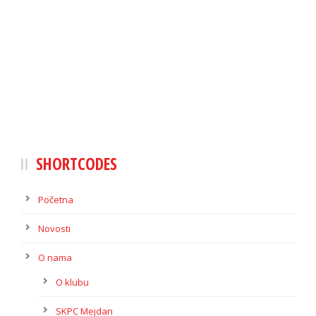
SHORTCODES
Početna
Novosti
O nama
O klubu
SKPC Mejdan