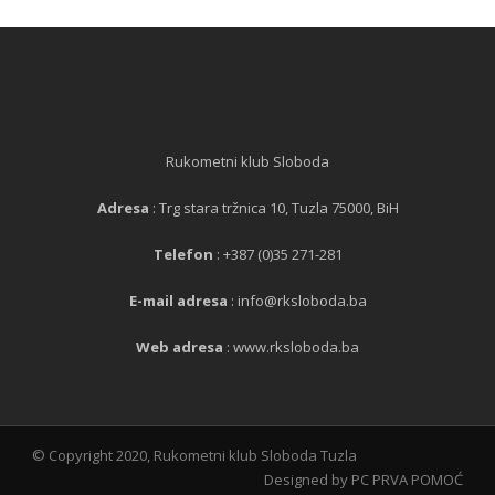
Rukometni klub Sloboda
Adresa
: Trg stara tržnica 10, Tuzla 75000, BiH
Telefon
: +387 (0)35 271-281
E-mail adresa
: info@rksloboda.ba
Web adresa
: www.rksloboda.ba
© Copyright 2020, Rukometni klub Sloboda Tuzla
Designed by PC PRVA POMOĆ