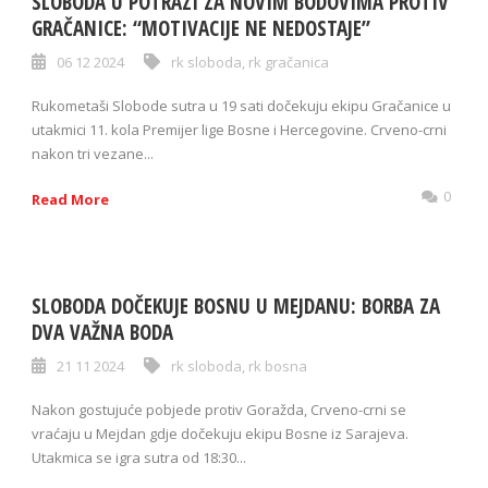
SLOBODA U POTRAZI ZA NOVIM BODOVIMA PROTIV
GRAČANICE: “MOTIVACIJE NE NEDOSTAJE”
06 12 2024
rk sloboda
,
rk gračanica
Rukometaši Slobode sutra u 19 sati dočekuju ekipu Gračanice u
utakmici 11. kola Premijer lige Bosne i Hercegovine. Crveno-crni
nakon tri vezane...
0
Read More
SLOBODA DOČEKUJE BOSNU U MEJDANU: BORBA ZA
DVA VAŽNA BODA
21 11 2024
rk sloboda
,
rk bosna
Nakon gostujuće pobjede protiv Goražda, Crveno-crni se
vraćaju u Mejdan gdje dočekuju ekipu Bosne iz Sarajeva.
Utakmica se igra sutra od 18:30...