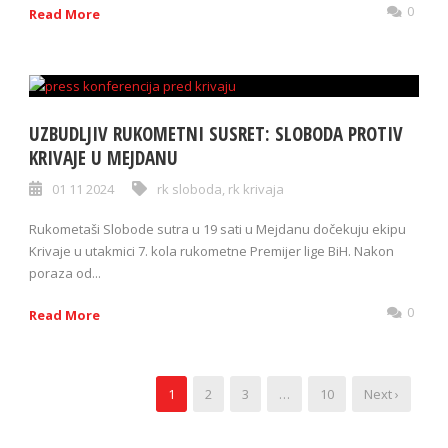
0
Read More
UZBUDLJIV RUKOMETNI SUSRET: SLOBODA PROTIV
KRIVAJE U MEJDANU
01 11 2024
rk sloboda
,
rk krivaja
Rukometaši Slobode sutra u 19 sati u Mejdanu dočekuju ekipu
Krivaje u utakmici 7. kola rukometne Premijer lige BiH. Nakon
poraza od...
0
Read More
1
2
3
…
10
Next ›