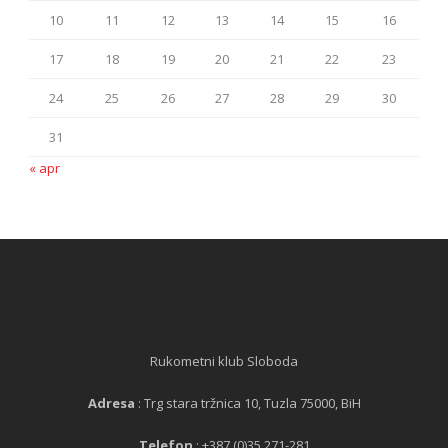
10
11
12
13
14
15
16
17
18
19
20
21
22
23
24
25
26
27
28
29
30
31
« apr
Rukometni klub Sloboda
Adresa
: Trg stara tržnica 10, Tuzla 75000, BiH
Telefon
: +387 (0)35 271-281