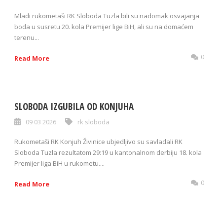
Mladi rukometaši RK Sloboda Tuzla bili su nadomak osvajanja
boda u susretu 20. kola Premijer lige BiH, ali su na domaćem
terenu...
0
Read More
SLOBODA IZGUBILA OD KONJUHA
09 03 2026
rk sloboda
Rukometaši RK Konjuh Živinice ubjedljivo su savladali RK
Sloboda Tuzla rezultatom 29:19 u kantonalnom derbiju 18. kola
Premijer liga BiH u rukometu....
0
Read More