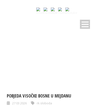
TAG
rk sloboda
POBJEDA VISOČKE BOSNE U MEJDANU
27 03 2026
rk sloboda