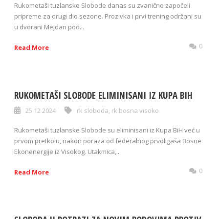
Rukometaši tuzlanske Slobode danas su zvanično započeli
pripreme za drugi dio sezone. Prozivka i prvi trening održani su
u dvorani Mejdan pod...
0
Read More
RUKOMETAŠI SLOBODE ELIMINISANI IZ KUPA BIH
25 12 2024
rk sloboda
,
rk bosna visoko
Rukometaši tuzlanske Slobode su eliminisani iz Kupa BiH već u
prvom pretkolu, nakon poraza od federalnog prvoligaša Bosne
Ekonenergije iz Visokog. Utakmica,...
0
Read More