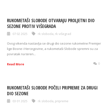
RUKOMETAŠI SLOBODE OTVARAJU PROLJETNI DIO
SEZONE PROTIV VIŠEGRADA
07 02 2025
rk sloboda
,
rk višegrad
Ovog vikenda nastavlja se drugi dio sezone rukometne Premijer
lige Bosne i Hercegovine, a rukometaši Slobode spremni su za
povratak na teren...
0
Read More
RUKOMETAŠI SLOBODE POČELI PRIPREME ZA DRUGI
DIO SEZONE
03 01 2025
rk sloboda
,
pripreme