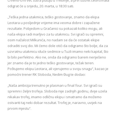
Crveno-crni već sutra putuju u Trebinje, a prvi susret četvrtfinala
odigrat će u srijedu, 20. marta, u 18:30 sati.
„Teška jedna utakmica, teško gostovanje, znamo da ekipa
Leotara u posljednje vrijeme ima veoma dobre i zapažene
rezultate. Pobjedom u Gračanici su pokazali koliko mogu, ali
naša ekipa radi marljivo za tu utakmicu. Svi igrači su spremni,
osim nažalost Milkunića, no nadam se da će ostatak ekipe
odraditi svoj dio. Mi ćemo dole otići da odigramo što bolje, da za
uzvratnu utakmicu iduće sedmice u Tuzli imamo neki kapital, što
bi bilo perfektno. Ako ne, onda da odigramo barem neriješeno
jer znamo da je to jedno teško gostovanje, težak teren.
Poštujemo ekipu Leotara, ali vjerujemo u svoju snagu“, kazao je
pomoćni trener RK Sloboda, Nedim Đug te dodao:
„Naša ambicija trenutno je plasman u final four. Svi igrači su
spremni i željni trofeja. Sloboda nije zadnjih godinu, dvije uzela
nikakav trofej, imamo odličnu ekipu i smatramo da možemo
ostvariti taj neki dobar rezultat. Trofej je, naravno, uvijek na
prvom mjestu“.