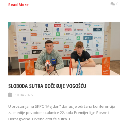
0
Read More
SLOBODA SUTRA DOČEKUJE VOGOŠĆU
10 04 2026
U prostorijama SKPC ”Mejdan” danas je održana konferencija
za medije povodom utakmice 22. kola Premijer lige Bosne i
Hercegovine. Crveno-crni će sutra u...