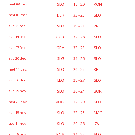
SLO
19 - 29
KON
ned 08 mar
DER
33 - 25
SLO
ned 01 mar
SLO
25 - 31
ZRI
sub 21 feb
GOR
32 - 28
SLO
sub 14 feb
GRA
33 - 23
SLO
sub 07 feb
SLG
31 - 26
SLO
sub 20 dec
SLO
26 - 25
KRI
ned 14 dec
LEO
28 - 27
SLO
sub 06 dec
SLO
26 - 24
BOR
sub 29 nov
VOG
32 - 29
SLO
ned 23 nov
SLO
23 - 25
MAG
sub 15 nov
SLO
29 - 38
IZV
uto 11 nov
BOS
31 - 25
SLO
sub 08 nov