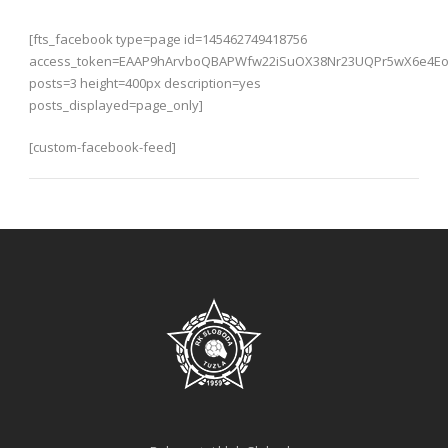
[fts_facebook type=page id=145462749418756
access_token=EAAP9hArvboQBAPWfw22iSuOX38Nr23UQPr5wX6e4
posts=3 height=400px description=yes
posts_displayed=page_only]
[custom-facebook-feed]