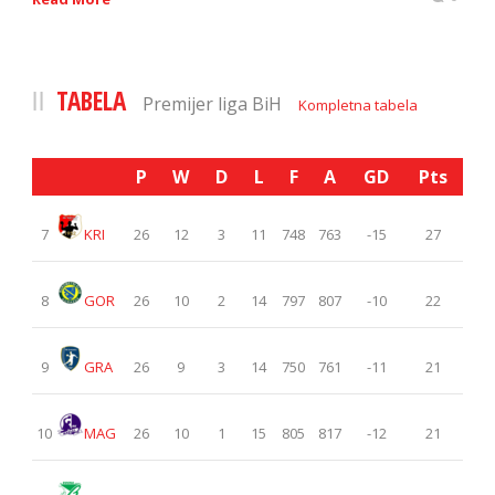
TABELA
Premijer liga BiH
Kompletna tabela
P
W
D
L
F
A
GD
Pts
7
KRI
26
12
3
11
748
763
-15
27
8
GOR
26
10
2
14
797
807
-10
22
9
GRA
26
9
3
14
750
761
-11
21
10
MAG
26
10
1
15
805
817
-12
21