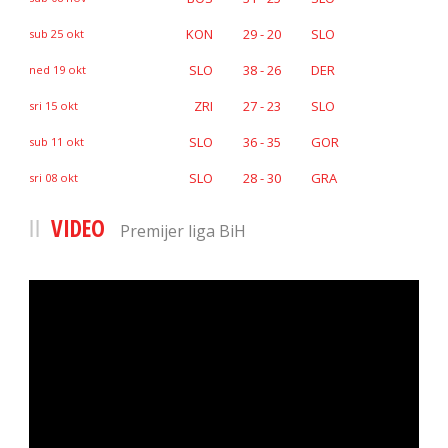
KON
29 - 20
SLO
sub 25 okt
SLO
38 - 26
DER
ned 19 okt
ZRI
27 - 23
SLO
sri 15 okt
SLO
36 - 35
GOR
sub 11 okt
SLO
28 - 30
GRA
sri 08 okt
VIDEO
Premijer liga BiH