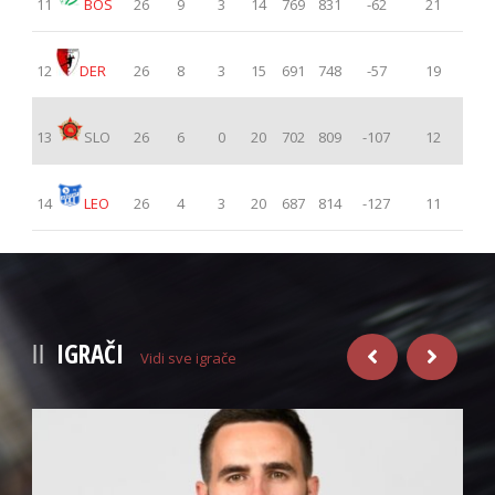
11
BOS
26
9
3
14
769
831
-62
21
12
DER
26
8
3
15
691
748
-57
19
13
SLO
26
6
0
20
702
809
-107
12
14
LEO
26
4
3
20
687
814
-127
11
IGRAČI
Vidi sve igrače