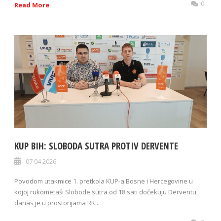
0
Read More
KUP BIH: SLOBODA SUTRA PROTIV DERVENTE
07 04 2026
Povodom utakmice 1. pretkola KUP-a Bosne i Hercegovine u
kojoj rukometaši Slobode sutra od 18 sati dočekuju Derventu,
danas je u prostorijama RK...