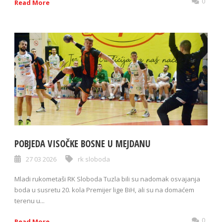
0
Read More
POBJEDA VISOČKE BOSNE U MEJDANU
27 03 2026
rk sloboda
Mladi rukometaši RK Sloboda Tuzla bili su nadomak osvajanja
boda u susretu 20. kola Premijer lige BiH, ali su na domaćem
terenu u...
0
Read More