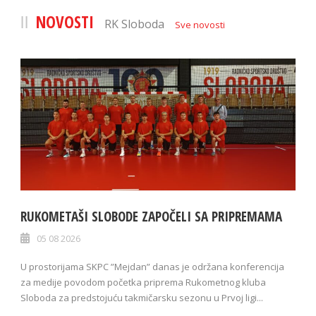
NOVOSTI
RK Sloboda
Sve novosti
RUKOMETAŠI SLOBODE ZAPOČELI SA PRIPREMAMA
05 08 2026
U prostorijama SKPC ”Mejdan” danas je održana konferencija
za medije povodom početka priprema Rukometnog kluba
Sloboda za predstojuću takmičarsku sezonu u Prvoj ligi...