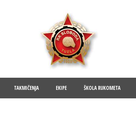
TAKMIČENJA
EKIPE
ŠKOLA RUKOMETA
BLOG 4 COLUMNS – MASONRY
Caption placed here