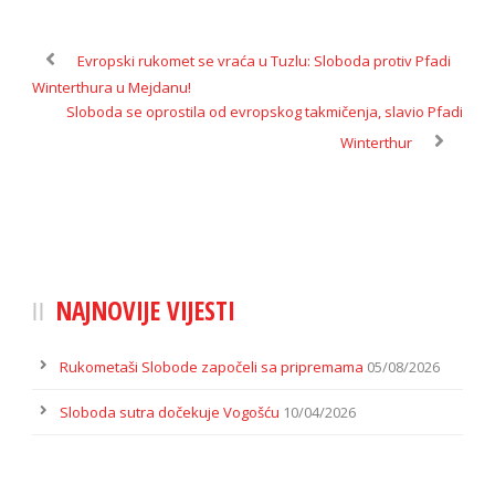
Evropski rukomet se vraća u Tuzlu: Sloboda protiv Pfadi
Winterthura u Mejdanu!
Sloboda se oprostila od evropskog takmičenja, slavio Pfadi
Winterthur
NAJNOVIJE VIJESTI
Rukometaši Slobode započeli sa pripremama
05/08/2026
Sloboda sutra dočekuje Vogošću
10/04/2026