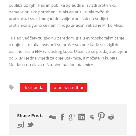
publika uz njih i kad im publika aplaudira i zviždi protivniku,
nama je prijeko potreban i svaki aplauz i svaki zvižduk
protivniku i svaki mogući dozvoljeni pritisak na sudije i
protivnika sigurno će nam mnogo značiti”, rekao je Mirko Mikić.
Tuzlaci već četvrtu godinu zaredom igraju evropsko takmičenje,
a najbolji rezultat ostvarili su prošle sezone kada su stigli do
osmine finala EHF Evropskog kupa. Ulaznice se prodaju po cijeni
od 6 KM i jedna vrijedi za obje utakmice, a možete ih kupiti u
Mejdanu na ulazu u A tribinu na dan utakmice.
rk sloboda
pfadi winterthur
Share Post: