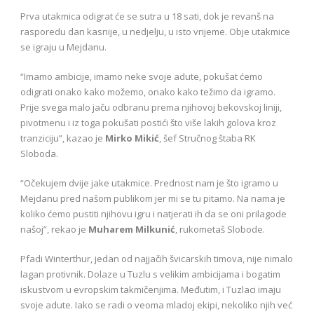
Prva utakmica odigrat će se sutra u 18 sati, dok je revanš na
rasporedu dan kasnije, u nedjelju, u isto vrijeme. Obje utakmice
se igraju u Mejdanu.
“Imamo ambicije, imamo neke svoje adute, pokušat ćemo
odigrati onako kako možemo, onako kako težimo da igramo.
Prije svega malo jaču odbranu prema njihovoj bekovskoj liniji,
pivotmenu i iz toga pokušati postići što više lakih golova kroz
tranziciju”, kazao je
Mirko Mikić
, šef Stručnog štaba RK
Sloboda.
“Očekujem dvije jake utakmice. Prednost nam je što igramo u
Mejdanu pred našom publikom jer mi se tu pitamo. Na nama je
koliko ćemo pustiti njihovu igru i natjerati ih da se oni prilagode
našoj”, rekao je
Muharem Milkunić
, rukometaš Slobode.
Pfadi Winterthur, jedan od najjačih švicarskih timova, nije nimalo
lagan protivnik. Dolaze u Tuzlu s velikim ambicijama i bogatim
iskustvom u evropskim takmičenjima. Međutim, i Tuzlaci imaju
svoje adute. Iako se radi o veoma mladoj ekipi, nekoliko njih već