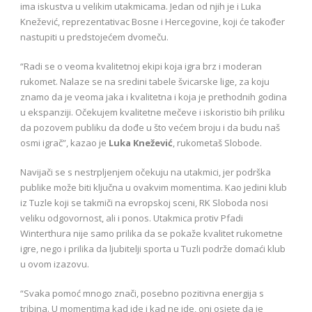
ima iskustva u velikim utakmicama. Jedan od njih je i Luka
Knežević, reprezentativac Bosne i Hercegovine, koji će također
nastupiti u predstojećem dvomeču.
“Radi se o veoma kvalitetnoj ekipi koja igra brz i moderan
rukomet. Nalaze se na sredini tabele švicarske lige, za koju
znamo da je veoma jaka i kvalitetna i koja je prethodnih godina
u ekspanziji. Očekujem kvalitetne mečeve i iskoristio bih priliku
da pozovem publiku da dođe u što većem broju i da budu naš
osmi igrač”, kazao je
Luka Knežević
, rukometaš Slobode.
Navijači se s nestrpljenjem očekuju na utakmici, jer podrška
publike može biti ključna u ovakvim momentima. Kao jedini klub
iz Tuzle koji se takmiči na evropskoj sceni, RK Sloboda nosi
veliku odgovornost, ali i ponos. Utakmica protiv Pfadi
Winterthura nije samo prilika da se pokaže kvalitet rukometne
igre, nego i prilika da ljubitelji sporta u Tuzli podrže domaći klub
u ovom izazovu.
“Svaka pomoć mnogo znači, posebno pozitivna energija s
tribina. U momentima kad ide i kad ne ide, oni osjete da je