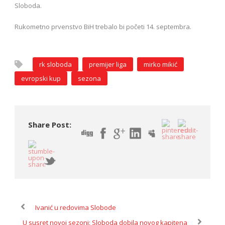
Sloboda.
Rukometno prvenstvo BiH trebalo bi početi 14. septembra.
rk sloboda
premijer liga
mirko mikić
evropski kup
sezona
Share Post:
Ivanić u redovima Slobode
U susret novoj sezoni: Sloboda dobila novog kapitena