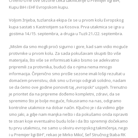
Crveno-crne ove sezone čeka takmičenje u Premijer ligi BiH,
Kupu BiH i EHF Evropskom kupu.
Voljom žrijeba, tuzlanska ekipa će se u prvom kolu Evropskog
kupa sastati s Kastriotijem sa Kosova. Prva utakmica se igra u
gostima 14./15. septembra, a druga u Tuzli 21./22. septembra.
„Mislim da smo mogli proći sigurno i gore, kad sam vidio moguće
protivnike u prvom kolu. Za sada pokušavam skupiti što više
materijala, što više se informisati kako bismo se adekvatno
pripremili za protivnika, budući da o njima nema mnogo
informacija. Činjenično smo prošle sezone imali lošiji rezultat u
domaćem prvenstvu, dok smo u Evropi odigrali solidno, nadam
se da ćemo ove godine ponoviti taj „evropski“ uspjeh. Trenutno
je prioritet da na pripreme dođemo kompletni, zdravi, da se
spremimo što je bolje moguće, fokusiramo na nas, odigramo
kontrolne utakmice na dobar način. Ključno je i da vidimo gdje
smo jaki, a gdje nam manjka nešto i da pokušamo onda ispraviti
te stvari koje eventualno budu loše i da što spremniji dočekamo
tu prvu utakmicu, ne samo u okviru evropskog takmičenja, nego
i u Premijer ligi BiH“, rekao je Mirko Mikić, šef Stručnog štaba RK