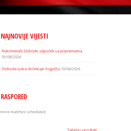
NAJNOVIJE VIJESTI
Rukometaši Slobode započeli sa pripremama
05/08/2026
Sloboda sutra dočekuje Vogošću
10/04/2026
RASPORED
 more matches scheduled.
Tabela i rezultati