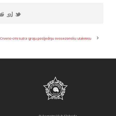
Crveno-crni sutra igraju posljednju ovosezonsku utakmicu
Rukometni klub Sloboda