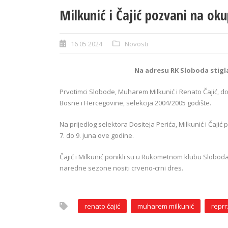
Milkunić i Čajić pozvani na ok
16 05 2024
Novosti
Na adresu RK Sloboda stigl
Prvotimci Slobode, Muharem Milkunić i Renato Čajić, d
Bosne i Hercegovine, selekcija 2004/2005 godište.
Na prijedlog selektora Dositeja Perića, Milkunić i Čaj
7. do 9. juna ove godine.
Čajić i Milkunić ponikli su u Rukometnom klubu Sloboda
naredne sezone nositi crveno-crni dres.
renato čajić
muharem milkunić
reprr