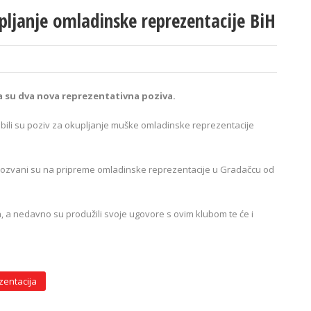
upljanje omladinske reprezentacije BiH
a su dva nova reprezentativna poziva.
obili su poziv za okupljanje muške omladinske reprezentacije
ić pozvani su na pripreme omladinske reprezentacije u Gradačcu od
, a nedavno su produžili svoje ugovore s ovim klubom te će i
zentacija