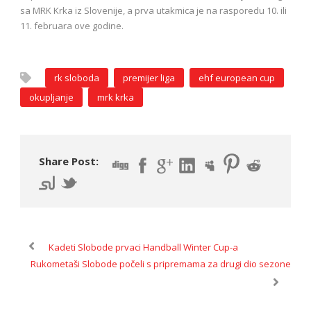
sa MRK Krka iz Slovenije, a prva utakmica je na rasporedu 10. ili
11. februara ove godine.
rk sloboda
premijer liga
ehf european cup
okupljanje
mrk krka
Share Post:
Kadeti Slobode prvaci Handball Winter Cup-a
Rukometaši Slobode počeli s pripremama za drugi dio sezone