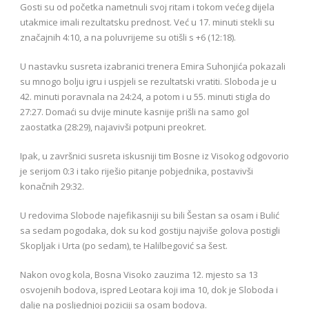
Gosti su od početka nametnuli svoj ritam i tokom većeg dijela
utakmice imali rezultatsku prednost. Već u 17. minuti stekli su
značajnih 4:10, a na poluvrijeme su otišli s +6 (12:18).
U nastavku susreta izabranici trenera Emira Suhonjića pokazali
su mnogo bolju igru i uspjeli se rezultatski vratiti. Sloboda je u
42. minuti poravnala na 24:24, a potom i u 55. minuti stigla do
27:27. Domaći su dvije minute kasnije prišli na samo gol
zaostatka (28:29), najavivši potpuni preokret.
Ipak, u završnici susreta iskusniji tim Bosne iz Visokog odgovorio
je serijom 0:3 i tako riješio pitanje pobjednika, postavivši
konačnih 29:32.
U redovima Slobode najefikasniji su bili Šestan sa osam i Bulić
sa sedam pogodaka, dok su kod gostiju najviše golova postigli
Skopljak i Urta (po sedam), te Halilbegović sa šest.
Nakon ovog kola, Bosna Visoko zauzima 12. mjesto sa 13
osvojenih bodova, ispred Leotara koji ima 10, dok je Sloboda i
dalje na posljednjoj poziciji sa osam bodova.