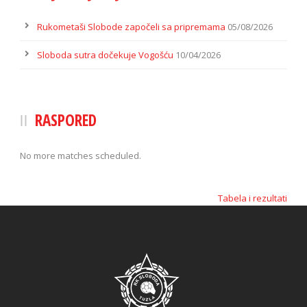
Rukometaši Slobode započeli sa pripremama
05/08/2026
Sloboda sutra dočekuje Vogošću
10/04/2026
RASPORED
No more matches scheduled.
Tabela i rezultati