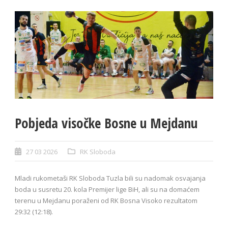
Pobjeda visočke Bosne u Mejdanu
27 03 2026
RK Sloboda
Mladi rukometaši RK Sloboda Tuzla bili su nadomak osvajanja
boda u susretu 20. kola Premijer lige BiH, ali su na domaćem
terenu u Mejdanu poraženi od RK Bosna Visoko rezultatom
29:32 (12:18).