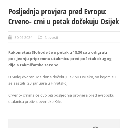
Posljednja provjera pred Evropu:
Crveno- crni u petak dočekuju Osijek
30 01 2024
Novosti
Rukometaši Slobode će u petak u 18:30 sati odigrati
posljednju pripremnu utakmicu pred početak drugog
dijela takmičarske sezone.
U Maloj dvorani Mejdana dočekuju ekipu Osijeka, sa kojom su
se sastali i 20. januara u Hrvatskoj.
Crveno- crnima će ovo biti posljednja provjera pred evropsku
utakmicu protiv slovenske Krke.