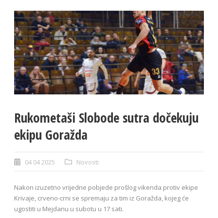
Rukometaši Slobode sutra dočekuju
ekipu Goražda
04 04 2025
Novosti
Nakon izuzetno vrijedne pobjede prošlog vikenda protiv ekipe
Krivaje, crveno-crni se spremaju za tim iz Goražda, kojeg će
ugostiti u Mejdanu u subotu u 17 sati.