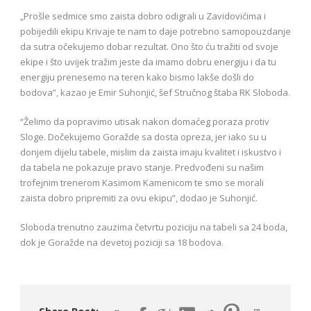
„Prošle sedmice smo zaista dobro odigrali u Zavidovićima i
pobijedili ekipu Krivaje te nam to daje potrebno samopouzdanje
da sutra očekujemo dobar rezultat. Ono što ću tražiti od svoje
ekipe i što uvijek tražim jeste da imamo dobru energiju i da tu
energiju prenesemo na teren kako bismo lakše došli do
bodova”, kazao je Emir Suhonjić, šef Stručnog štaba RK Sloboda.
“Želimo da popravimo utisak nakon domaćeg poraza protiv
Sloge. Dočekujemo Goražde sa dosta opreza, jer iako su u
donjem dijelu tabele, mislim da zaista imaju kvalitet i iskustvo i
da tabela ne pokazuje pravo stanje. Predvođeni su našim
trofejnim trenerom Kasimom Kamenicom te smo se morali
zaista dobro pripremiti za ovu ekipu”, dodao je Suhonjić.
Sloboda trenutno zauzima četvrtu poziciju na tabeli sa 24 boda,
dok je Goražde na devetoj poziciji sa 18 bodova.
Share Post: