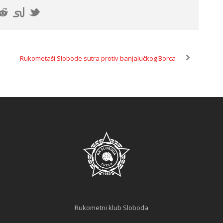
Rukometaši Slobode sutra protiv banjalučkog Borca
Rukometni klub Sloboda