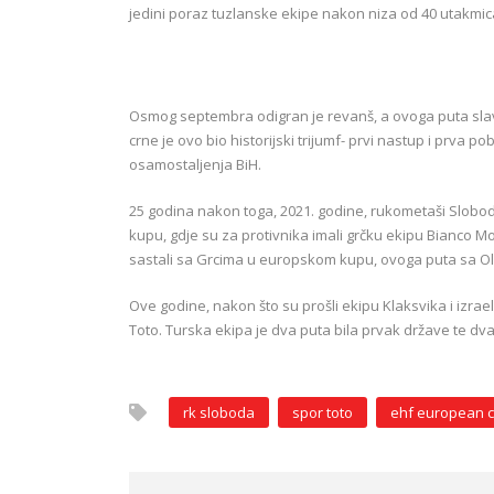
jedini poraz tuzlanske ekipe nakon niza od 40 utakmica
Osmog septembra odigran je revanš, a ovoga puta slavili
crne je ovo bio historijski trijumf- prvi nastup i prv
osamostaljenja BiH.
25 godina nakon toga, 2021. godine, rukometaši Slob
kupu, gdje su za protivnika imali grčku ekipu Bianco
sastali sa Grcima u europskom kupu, ovoga puta sa 
Ove godine, nakon što su prošli ekipu Klaksvika i izr
Toto. Turska ekipa je dva puta bila prvak države te dv
rk sloboda
spor toto
ehf european 