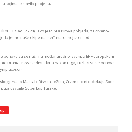
 u kojima je slavila pobjedu.
 su Tuzlaci (25:24). Iako je to bila Pirova pobjeda, za crveno-
a pobjeda jedne naše ekipe na međunarodnoj sceni od
ode ponovo su se našli na međunarodnoj sceni, u EHF europskom
 Monte Drama 1986. Godinu dana nakon toga, Tuzlaci su se ponovo
Olympiacosom.
aelskog prvaka Maccabi Rishon LeZion, Crveno- crni dočekuju Spor
a puta osvojila Superkup Turske.
cup