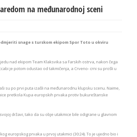
 zaredom na međunarodnoj sceni
odmjeriti snage s turskom ekipom Spor Toto u okviru
bjedu nad ekipom Team Klaksvika sa Farskih ostrva, nakon čega
ccabi je potom odustao od takmičenja, a Crveno- crni su prošli u
etaši su po prvi puta izašli na međunarodnu klupsku scenu. Naime,
kmice pretkola Kupa europskih prvaka protiv bukureštanske
svojoj državi, tako da su obje utakmice bile odigrane u glavnom
kog europskog prvaka u prvoj utakmici (30:24). To je ujedno bio i