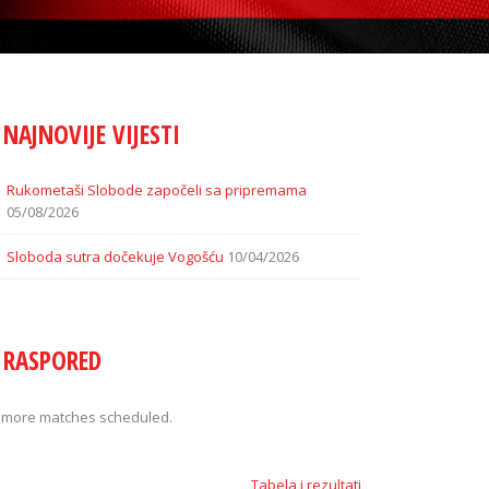
NAJNOVIJE VIJESTI
Rukometaši Slobode započeli sa pripremama
05/08/2026
Sloboda sutra dočekuje Vogošću
10/04/2026
RASPORED
 more matches scheduled.
Tabela i rezultati