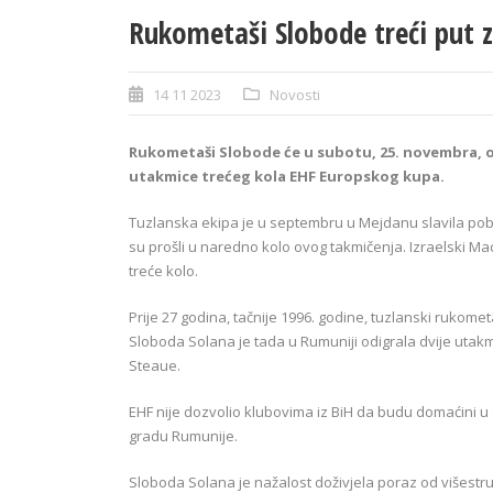
Rukometaši Slobode treći put
14 11 2023
Novosti
Rukometaši Slobode će u subotu, 25. novembra, 
utakmice trećeg kola EHF Europskog kupa.
Tuzlanska ekipa je u septembru u Mejdanu slavila po
su prošli u naredno kolo ovog takmičenja. Izraelski Ma
treće kolo.
Prije 27 godina, tačnije 1996. godine, tuzlanski rukom
Sloboda Solana je tada u Rumuniji odigrala dvije uta
Steaue.
EHF nije dozvolio klubovima iz BiH da budu domaćini u 
gradu Rumunije.
Sloboda Solana je nažalost doživjela poraz od višestru