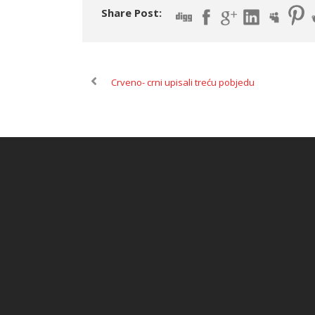
Share Post:
Crveno- crni upisali treću pobjedu