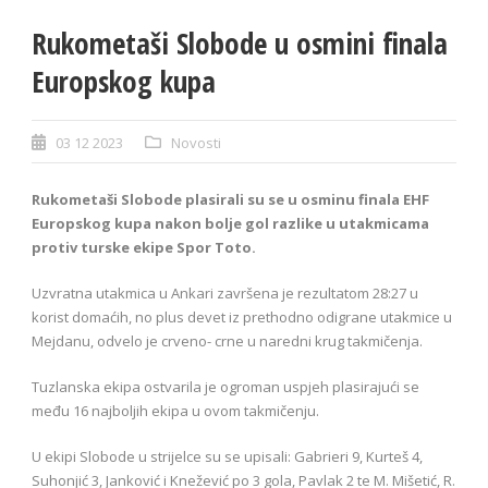
Rukometaši Slobode u osmini finala
Europskog kupa
03 12 2023
Novosti
Rukometaši Slobode plasirali su se u osminu finala EHF
Europskog kupa nakon bolje gol razlike u utakmicama
protiv turske ekipe Spor Toto.
Uzvratna utakmica u Ankari završena je rezultatom 28:27 u
korist domaćih, no plus devet iz prethodno odigrane utakmice u
Mejdanu, odvelo je crveno- crne u naredni krug takmičenja.
Tuzlanska ekipa ostvarila je ogroman uspjeh plasirajući se
među 16 najboljih ekipa u ovom takmičenju.
U ekipi Slobode u strijelce su se upisali: Gabrieri 9, Kurteš 4,
Suhonjić 3, Janković i Knežević po 3 gola, Pavlak 2 te M. Mišetić, R.